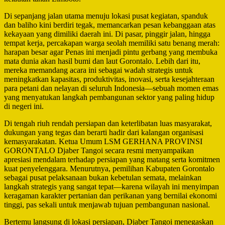
Di sepanjang jalan utama menuju lokasi pusat kegiatan, spanduk
dan baliho kini berdiri tegak, memancarkan pesan kebanggaan atas
kekayaan yang dimiliki daerah ini. Di pasar, pinggir jalan, hingga
tempat kerja, percakapan warga seolah memiliki satu benang merah:
harapan besar agar Penas ini menjadi pintu gerbang yang membuka
mata dunia akan hasil bumi dan laut Gorontalo. Lebih dari itu,
mereka memandang acara ini sebagai wadah strategis untuk
meningkatkan kapasitas, produktivitas, inovasi, serta kesejahteraan
para petani dan nelayan di seluruh Indonesia—sebuah momen emas
yang menyatukan langkah pembangunan sektor yang paling hidup
di negeri ini.
Di tengah riuh rendah persiapan dan keterlibatan luas masyarakat,
dukungan yang tegas dan berarti hadir dari kalangan organisasi
kemasyarakatan. Ketua Umum LSM GERHANA PROVINSI
GORONTALO Djaber Tangoi secara resmi menyampaikan
apresiasi mendalam terhadap persiapan yang matang serta komitmen
kuat penyelenggara. Menurutnya, pemilihan Kabupaten Gorontalo
sebagai pusat pelaksanaan bukan kebetulan semata, melainkan
langkah strategis yang sangat tepat—karena wilayah ini menyimpan
keragaman karakter pertanian dan perikanan yang bernilai ekonomi
tinggi, pas sekali untuk menjawab tujuan pembangunan nasional.
Bertemu langsung di lokasi persiapan, Djaber Tangoi menegaskan