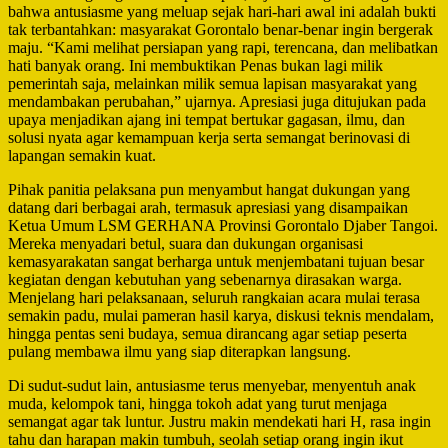
bahwa antusiasme yang meluap sejak hari‑hari awal ini adalah bukti
tak terbantahkan: masyarakat Gorontalo benar‑benar ingin bergerak
maju. “Kami melihat persiapan yang rapi, terencana, dan melibatkan
hati banyak orang. Ini membuktikan Penas bukan lagi milik
pemerintah saja, melainkan milik semua lapisan masyarakat yang
mendambakan perubahan,” ujarnya. Apresiasi juga ditujukan pada
upaya menjadikan ajang ini tempat bertukar gagasan, ilmu, dan
solusi nyata agar kemampuan kerja serta semangat berinovasi di
lapangan semakin kuat.
Pihak panitia pelaksana pun menyambut hangat dukungan yang
datang dari berbagai arah, termasuk apresiasi yang disampaikan
Ketua Umum LSM GERHANA Provinsi Gorontalo Djaber Tangoi.
Mereka menyadari betul, suara dan dukungan organisasi
kemasyarakatan sangat berharga untuk menjembatani tujuan besar
kegiatan dengan kebutuhan yang sebenarnya dirasakan warga.
Menjelang hari pelaksanaan, seluruh rangkaian acara mulai terasa
semakin padu, mulai pameran hasil karya, diskusi teknis mendalam,
hingga pentas seni budaya, semua dirancang agar setiap peserta
pulang membawa ilmu yang siap diterapkan langsung.
Di sudut‑sudut lain, antusiasme terus menyebar, menyentuh anak
muda, kelompok tani, hingga tokoh adat yang turut menjaga
semangat agar tak luntur. Justru makin mendekati hari H, rasa ingin
tahu dan harapan makin tumbuh, seolah setiap orang ingin ikut