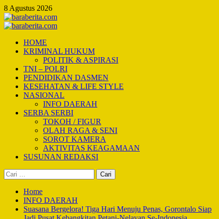
Skip
8 Agustus 2026
to
content
Primary
Menu
HOME
KRIMINAL HUKUM
POLITIK & ASPIRASI
TNI – POLRI
PENDIDIKAN DASMEN
KESEHATAN & LIFE STYLE
NASIONAL
INFO DAERAH
SERBA SERBI
TOKOH / FIGUR
OLAH RAGA & SENI
SOROT KAMERA
AKTIVITAS KEAGAMAAN
SUSUNAN REDAKSI
Cari
untuk:
Home
INFO DAERAH
Suasana Bergelora! Tiga Hari Menuju Penas, Gorontalo Siap
Jadi Pusat Kebangkitan Petani‑Nelayan Se‑Indonesia