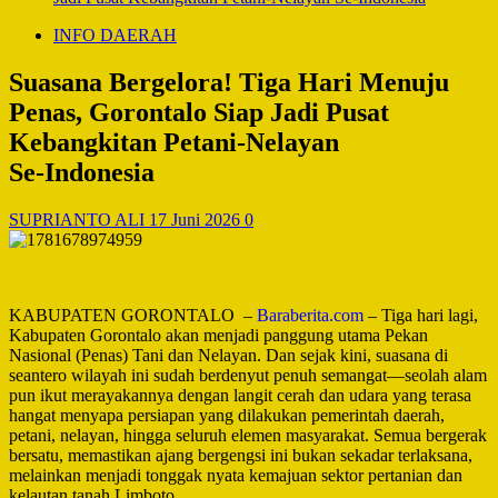
INFO DAERAH
Suasana Bergelora! Tiga Hari Menuju
Penas, Gorontalo Siap Jadi Pusat
Kebangkitan Petani‑Nelayan
Se‑Indonesia
SUPRIANTO ALI
17 Juni 2026
0
KABUPATEN GORONTALO –
Baraberita.com
– Tiga hari lagi,
Kabupaten Gorontalo akan menjadi panggung utama Pekan
Nasional (Penas) Tani dan Nelayan. Dan sejak kini, suasana di
seantero wilayah ini sudah berdenyut penuh semangat—seolah alam
pun ikut merayakannya dengan langit cerah dan udara yang terasa
hangat menyapa persiapan yang dilakukan pemerintah daerah,
petani, nelayan, hingga seluruh elemen masyarakat. Semua bergerak
bersatu, memastikan ajang bergengsi ini bukan sekadar terlaksana,
melainkan menjadi tonggak nyata kemajuan sektor pertanian dan
kelautan tanah Limboto.