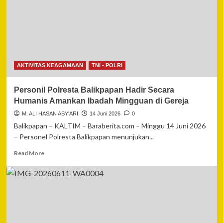
2026:
Api
Doa
dan
Penginjilan
Menyala
dari
AKTIVITAS KEAGAMAAN
TNI - POLRI
Balikpapan
Menuju
Personil Polresta Balikpapan Hadir Secara
IKN
dan
Humanis Amankan Ibadah Mingguan di Gereja
Seluruh
M. ALI HASAN ASY'ARI
14 Juni 2026
0
Bangsa
Balikpapan – KALTIM – Baraberita.com – Minggu 14 Juni 2026
– Personel Polresta Balikpapan menunjukan...
Read
Read More
more
about
Personil
Polresta
Balikpapan
Hadir
Secara