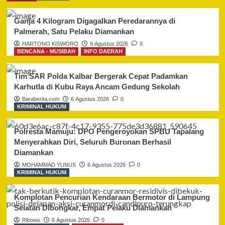
Liwetan
Kalapas
Ganja 4 Kilogram Digagalkan Peredarannya di
dan
Palmerah, Satu Pelaku Diamankan
Warga
HARTONO KISWORO
6 Agustus 2026
0
Binaan
BENCANA - MUSIBAH
INFO DAERAH
di
Iduladha
Tim SAR Polda Kalbar Bergerak Cepat Padamkan
Karhutla di Kubu Raya Ancam Gedung Sekolah
Baraberita.com
6 Agustus 2026
0
KRIMINAL HUKUM
Polresta Mamuju: DPO Pengeroyokan SPBU Tapalang
Menyerahkan Diri, Seluruh Buronan Berhasil
Diamankan
MOHAMMAD YUNUS
6 Agustus 2026
0
KRIMINAL HUKUM
Komplotan Pencurian Kendaraan Bermotor di Lampung
Selatan Dibongkar, Empat Pelaku Diamankan
Ribowo
6 Agustus 2026
0