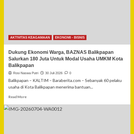
Pawai
Ta’aruf
dan
Mobil
Hias
MTQ
XXXIV
AKTIVITAS KEAGAMAAN
EKONOMI - BISNIS
Kalimantan
Barat
Dukung Ekonomi Warga, BAZNAS Balikpapan
Salurkan 180 Juta Untuk Modal Usaha UMKM Kota
Balikpapan
Rosi Naswa Putri
30 Juli 2026
0
Balikpapan – KALTIM – Baraberita.com – Sebanyak 60 pelaku
usaha di Kota Balikpapan menerima bantuan...
Read
Read More
more
about
Dukung
Ekonomi
Warga,
BAZNAS