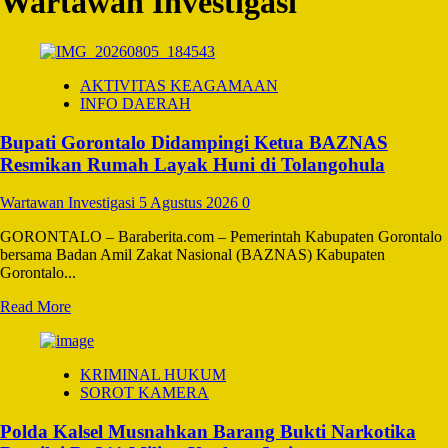
Wartawan Investigasi
AKTIVITAS KEAGAMAAN
INFO DAERAH
Bupati Gorontalo Didampingi Ketua BAZNAS
Resmikan Rumah Layak Huni di Tolangohula
Wartawan Investigasi
5 Agustus 2026
0
GORONTALO – Baraberita.com – Pemerintah Kabupaten Gorontalo
bersama Badan Amil Zakat Nasional (BAZNAS) Kabupaten
Gorontalo...
Read
Read More
more
about
Bupati
KRIMINAL HUKUM
Gorontalo
SOROT KAMERA
Didampingi
Ketua
Polda Kalsel Musnahkan Barang Bukti Narkotika
BAZNAS