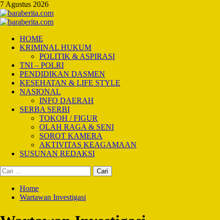
Skip
7 Agustus 2026
to
content
Primary
Menu
HOME
KRIMINAL HUKUM
POLITIK & ASPIRASI
TNI – POLRI
PENDIDIKAN DASMEN
KESEHATAN & LIFE STYLE
NASIONAL
INFO DAERAH
SERBA SERBI
TOKOH / FIGUR
OLAH RAGA & SENI
SOROT KAMERA
AKTIVITAS KEAGAMAAN
SUSUNAN REDAKSI
Cari
untuk:
Home
Wartawan Investigasi