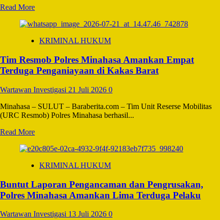
Read
Read More
more
about
Kapolda
KRIMINAL HUKUM
Kaltara
Sambut
Tim Resmob Polres Minahasa Amankan Empat
Hangat
Rombongan
Terduga Penganiayaan di Kakas Barat
Kunjungan
Kerja
Wartawan Investigasi
21 Juli 2026
0
Komisi
III
Minahasa – SULUT – Baraberita.com – Tim Unit Reserse Mobilitas
DPR
(URC Resmob) Polres Minahasa berhasil...
RI
Read
Read More
more
about
Tim
KRIMINAL HUKUM
Resmob
Polres
Buntut Laporan Pengancaman dan Pengrusakan,
Minahasa
Amankan
Polres Minahasa Amankan Lima Terduga Pelaku
Empat
Terduga
Wartawan Investigasi
13 Juli 2026
0
Penganiayaan