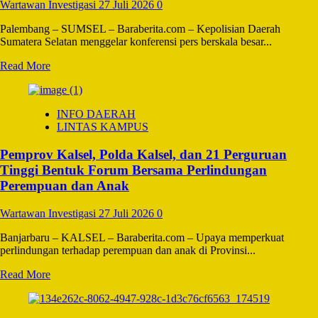
Rumah
Wartawan Investigasi
27 Juli 2026
0
Layak
Huni
Palembang – SUMSEL – Baraberita.com – Kepolisian Daerah
dan
Sumatera Selatan menggelar konferensi pers berskala besar...
Salurkan
Bantuan
Read
Read More
di
more
Pulubala
about
Polda
INFO DAERAH
Sumsel
LINTAS KAMPUS
Ungkap
Kejahatan
Pemprov Kalsel, Polda Kalsel, dan 21 Perguruan
BBM
Ilegal:
Tinggi Bentuk Forum Bersama Perlindungan
1,26
Perempuan dan Anak
Juta
Liter
Wartawan Investigasi
27 Juli 2026
0
Minyak
Disita,
Banjarbaru – KALSEL – Baraberita.com – Upaya memperkuat
129
perlindungan terhadap perempuan dan anak di Provinsi...
Pelaku
Diamankan
Read
Read More
more
about
Pemprov