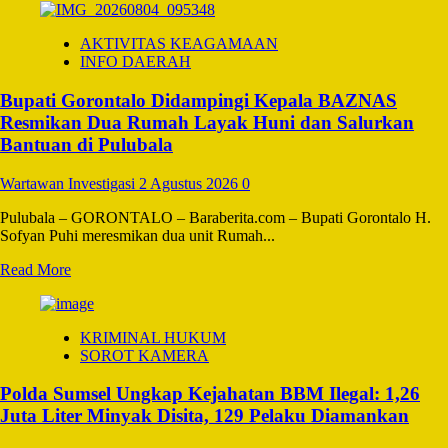
Provinsi
about
Jaringan
AKTIVITAS KEAGAMAAN
Narkotika
INFO DAERAH
Dibongkar,
Bareskrim
Bupati Gorontalo Didampingi Kepala BAZNAS
Amankan
6
Resmikan Dua Rumah Layak Huni dan Salurkan
Tersangka
Bantuan di Pulubala
dan
Sita
Wartawan Investigasi
2 Agustus 2026
0
86,4
Kg
Pulubala – GORONTALO – Baraberita.com – Bupati Gorontalo H.
Sabu
Sofyan Puhi meresmikan dua unit Rumah...
Read
Read More
more
about
Bupati
KRIMINAL HUKUM
Gorontalo
SOROT KAMERA
Didampingi
Kepala
Polda Sumsel Ungkap Kejahatan BBM Ilegal: 1,26
BAZNAS
Resmikan
Juta Liter Minyak Disita, 129 Pelaku Diamankan
Dua