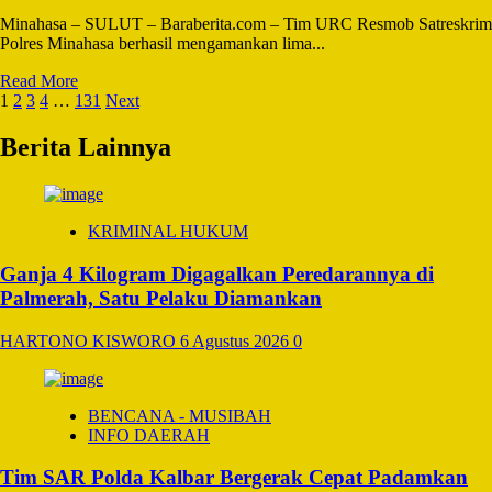
di
Minahasa – SULUT – Baraberita.com – Tim URC Resmob Satreskrim
Kakas
Polres Minahasa berhasil mengamankan lima...
Barat
Read
Read More
Paginasi
more
1
2
3
4
…
131
Next
about
pos
Buntut
Berita Lainnya
Laporan
Pengancaman
dan
Pengrusakan,
KRIMINAL HUKUM
Polres
Minahasa
Ganja 4 Kilogram Digagalkan Peredarannya di
Amankan
Palmerah, Satu Pelaku Diamankan
Lima
Terduga
Pelaku
HARTONO KISWORO
6 Agustus 2026
0
BENCANA - MUSIBAH
INFO DAERAH
Tim SAR Polda Kalbar Bergerak Cepat Padamkan