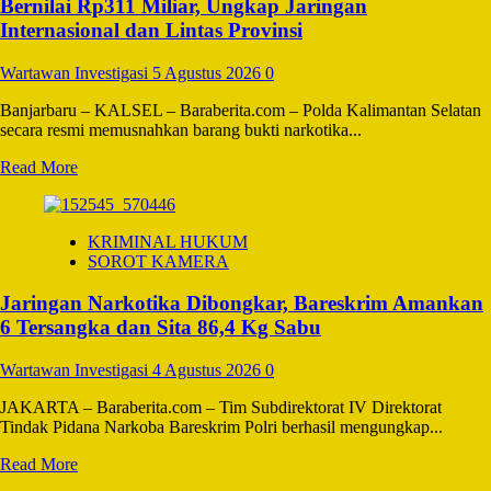
Resmikan
Bernilai Rp311 Miliar, Ungkap Jaringan
Rumah
Internasional dan Lintas Provinsi
Layak
Huni
Wartawan Investigasi
5 Agustus 2026
0
di
Tolangohula
Banjarbaru – KALSEL – Baraberita.com – Polda Kalimantan Selatan
secara resmi memusnahkan barang bukti narkotika...
Read
Read More
more
about
Polda
KRIMINAL HUKUM
Kalsel
SOROT KAMERA
Musnahkan
Barang
Jaringan Narkotika Dibongkar, Bareskrim Amankan
Bukti
Narkotika
6 Tersangka dan Sita 86,4 Kg Sabu
Bernilai
Rp311
Wartawan Investigasi
4 Agustus 2026
0
Miliar,
Ungkap
JAKARTA – Baraberita.com – Tim Subdirektorat IV Direktorat
Jaringan
Tindak Pidana Narkoba Bareskrim Polri berhasil mengungkap...
Internasional
dan
Read
Read More
Lintas
more