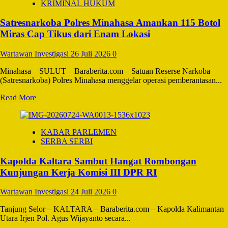
KRIMINAL HUKUM
Kalsel,
Polda
Satresnarkoba Polres Minahasa Amankan 115 Botol
Kalsel,
dan
Miras Cap Tikus dari Enam Lokasi
21
Perguruan
Wartawan Investigasi
26 Juli 2026
0
Tinggi
Bentuk
Minahasa – SULUT – Baraberita.com – Satuan Reserse Narkoba
Forum
(Satresnarkoba) Polres Minahasa menggelar operasi pemberantasan...
Bersama
Perlindungan
Read
Read More
Perempuan
more
dan
about
Anak
Satresnarkoba
KABAR PARLEMEN
Polres
SERBA SERBI
Minahasa
Amankan
Kapolda Kaltara Sambut Hangat Rombongan
115
Botol
Kunjungan Kerja Komisi III DPR RI
Miras
Cap
Wartawan Investigasi
24 Juli 2026
0
Tikus
dari
Tanjung Selor – KALTARA – Baraberita.com – Kapolda Kalimantan
Enam
Utara Irjen Pol. Agus Wijayanto secara...
Lokasi