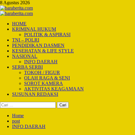
Skip
8 Agustus 2026
to
content
Primary
Menu
HOME
KRIMINAL HUKUM
POLITIK & ASPIRASI
TNI – POLRI
PENDIDIKAN DASMEN
KESEHATAN & LIFE STYLE
NASIONAL
INFO DAERAH
SERBA SERBI
TOKOH / FIGUR
OLAH RAGA & SENI
SOROT KAMERA
AKTIVITAS KEAGAMAAN
SUSUNAN REDAKSI
Cari
untuk:
Home
post
INFO DAERAH