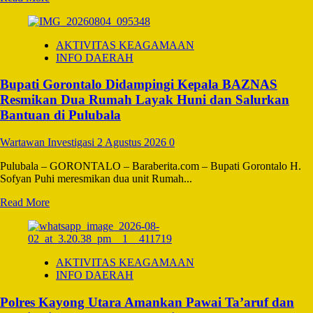
more
about
Polres
AKTIVITAS KEAGAMAAN
Barsel
INFO DAERAH
Amankan
Aksi
Bupati Gorontalo Didampingi Kepala BAZNAS
Damai
Penyampaian
Resmikan Dua Rumah Layak Huni dan Salurkan
Aspirasi
Bantuan di Pulubala
Masyarakat
Terkait
Wartawan Investigasi
2 Agustus 2026
0
PLN
di
Pulubala – GORONTALO – Baraberita.com – Bupati Gorontalo H.
DPRD
Sofyan Puhi meresmikan dua unit Rumah...
Read
Read More
more
about
Bupati
Gorontalo
AKTIVITAS KEAGAMAAN
Didampingi
INFO DAERAH
Kepala
BAZNAS
Polres Kayong Utara Amankan Pawai Ta’aruf dan
Resmikan