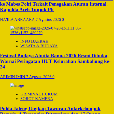
ke Mabes Polri Terkait Penegakan Aturan Internal,
Forum
Bersama
Kapolda Aceh Tunjuk Plt
Perlindungan
Perempuan
NA'ILA ABRAARA
7 Agustus 2026
0
dan
Anak
INFO DAERAH
WISATA & BUDAYA
Festival Budaya Abutta Banua 2026 Resmi Dibuka,
Warnai Peringatan HUT Kelurahan Sambaliung ke-
24
ARIMIN IMIN
7 Agustus 2026
0
KRIMINAL HUKUM
SOROT KAMERA
Polda Jateng Ungkap Tawuran Antarkelompok