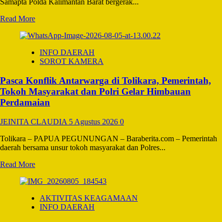
Samapta Polda Kalimantan Barat bergerak...
BERSIHKAN
LINGKUNGAN
Read
Read More
DI
more
KECAMATAN
about
KOTA
Tim
INFO DAERAH
TIMUR
SAR
SOROT KAMERA
Polda
Kalbar
Pasca Konflik Antarwarga di Tolikara, Pemerintah,
Bergerak
Cepat
Tokoh Masyarakat dan Polri Gelar Himbauan
Padamkan
Perdamaian
Karhutla
di
JEINITA CLAUDIA
5 Agustus 2026
0
Kubu
Raya
Tolikara – PAPUA PEGUNUNGAN – Baraberita.com – Pemerintah
Ancam
daerah bersama unsur tokoh masyarakat dan Polres...
Gedung
Sekolah
Read
Read More
more
about
Pasca
AKTIVITAS KEAGAMAAN
Konflik
INFO DAERAH
Antarwarga
di