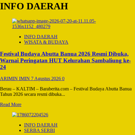
INFO DAERAH
INFO DAERAH
WISATA & BUDAYA
Festival Budaya Abutta Banua 2026 Resmi Dibuka,
Warnai Peringatan HUT Kelurahan Sambaliung ke-
24
ARIMIN IMIN
7 Agustus 2026
0
Berau – KALTIM – Baraberita.com – Festival Budaya Abutta Banua
Tahun 2026 secara resmi dibuka...
Read
Read More
more
about
Festival
INFO DAERAH
Budaya
SERBA SERBI
Abutta