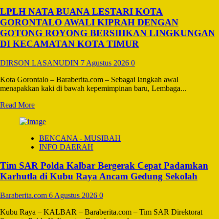
Banua
LPLH NATA BUANA LESTARI KOTA
2026
Resmi
GORONTALO AWALI KIPRAH DENGAN
Dibuka,
GOTONG ROYONG BERSIHKAN LINGKUNGAN
Warnai
DI KECAMATAN KOTA TIMUR
Peringatan
HUT
DIRSON LASANUDIN
7 Agustus 2026
0
Kelurahan
Sambaliung
‎Kota Gorontalo – Baraberita.com – Sebagai langkah awal
ke-
menapakkan kaki di bawah kepemimpinan baru, Lembaga...
24
Read
Read More
more
about
LPLH
BENCANA - MUSIBAH
NATA
INFO DAERAH
BUANA
LESTARI
Tim SAR Polda Kalbar Bergerak Cepat Padamkan
KOTA
GORONTALO
Karhutla di Kubu Raya Ancam Gedung Sekolah
AWALI
KIPRAH
Baraberita.com
6 Agustus 2026
0
DENGAN
GOTONG
Kubu Raya – KALBAR – Baraberita.com – Tim SAR Direktorat
ROYONG