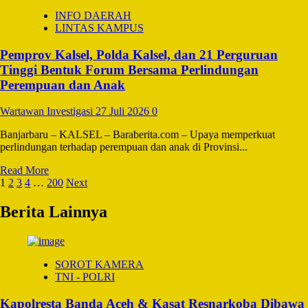
Kebakaran
INFO DAERAH
Melanda
LINTAS KAMPUS
Pasar
Sepinggan
Pemprov Kalsel, Polda Kalsel, dan 21 Perguruan
Balikpapan,
Ratusan
Tinggi Bentuk Forum Bersama Perlindungan
Lapak
Perempuan dan Anak
Hangus
Terbakar
Wartawan Investigasi
27 Juli 2026
0
Banjarbaru – KALSEL – Baraberita.com – Upaya memperkuat
perlindungan terhadap perempuan dan anak di Provinsi...
Read
Read More
Paginasi
more
1
2
3
4
…
200
Next
about
pos
Pemprov
Berita Lainnya
Kalsel,
Polda
Kalsel,
dan
SOROT KAMERA
21
TNI - POLRI
Perguruan
Tinggi
Kapolresta Banda Aceh & Kasat Resnarkoba Dibawa
Bentuk