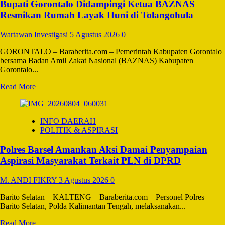
Bupati Gorontalo Didampingi Ketua BAZNAS
Tolikara,
Pemerintah,
Resmikan Rumah Layak Huni di Tolangohula
Tokoh
Masyarakat
Wartawan Investigasi
5 Agustus 2026
0
dan
Polri
GORONTALO – Baraberita.com – Pemerintah Kabupaten Gorontalo
Gelar
bersama Badan Amil Zakat Nasional (BAZNAS) Kabupaten
Himbauan
Gorontalo...
Perdamaian
Read
Read More
more
about
Bupati
INFO DAERAH
Gorontalo
POLITIK & ASPIRASI
Didampingi
Ketua
Polres Barsel Amankan Aksi Damai Penyampaian
BAZNAS
Resmikan
Aspirasi Masyarakat Terkait PLN di DPRD
Rumah
Layak
M. ANDI FIKRY
3 Agustus 2026
0
Huni
di
Barito Selatan – KALTENG – Baraberita.com – Personel Polres
Tolangohula
Barito Selatan, Polda Kalimantan Tengah, melaksanakan...
Read
Read More