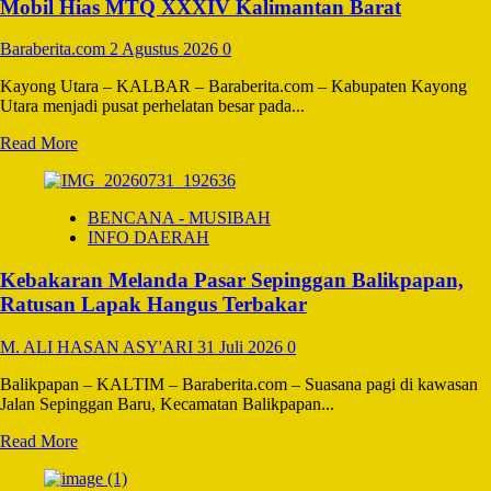
Dua
Mobil Hias MTQ XXXIV Kalimantan Barat
Rumah
Layak
Baraberita.com
2 Agustus 2026
0
Huni
dan
Kayong Utara – KALBAR – Baraberita.com – Kabupaten Kayong
Salurkan
Utara menjadi pusat perhelatan besar pada...
Bantuan
di
Read
Read More
Pulubala
more
about
Polres
BENCANA - MUSIBAH
Kayong
INFO DAERAH
Utara
Amankan
Kebakaran Melanda Pasar Sepinggan Balikpapan,
Pawai
Ta’aruf
Ratusan Lapak Hangus Terbakar
dan
Mobil
M. ALI HASAN ASY'ARI
31 Juli 2026
0
Hias
MTQ
Balikpapan – KALTIM – Baraberita.com – Suasana pagi di kawasan
XXXIV
Jalan Sepinggan Baru, Kecamatan Balikpapan...
Kalimantan
Barat
Read
Read More
more
about