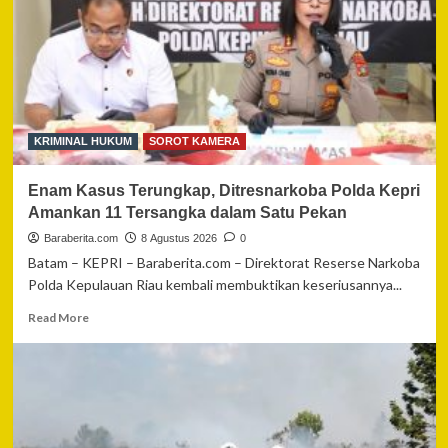
KRIMINAL HUKUM
SOROT KAMERA
Enam Kasus Terungkap, Ditresnarkoba Polda Kepri
Amankan 11 Tersangka dalam Satu Pekan
Baraberita.com
8 Agustus 2026
0
Batam – KEPRI – Baraberita.com – Direktorat Reserse Narkoba
Polda Kepulauan Riau kembali membuktikan keseriusannya...
Read
Read More
more
about
Enam
Kasus
Terungkap,
Ditresnarkoba
Polda