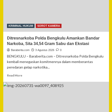
Dua
Pelaku
Diamankan
Warga
Serta
Barang
KRIMINAL HUKUM
SOROT KAMERA
Bukti
Tiga
Ditresnarkoba Polda Bengkulu Amankan Bandar
Unit
Lampu
Narkoba, Sita 34,54 Gram Sabu dan Ekstasi
Boom
Baraberita.com
3 Agustus 2026
0
BENGKULU – Baraberita.com – Ditresnarkoba Polda Bengkulu
kembali menegaskan komitmennya dalam memberantas
peredaran gelap narkotika...
Read
Read More
more
about
Ditresnarkoba
Polda
Bengkulu
Amankan
Bandar