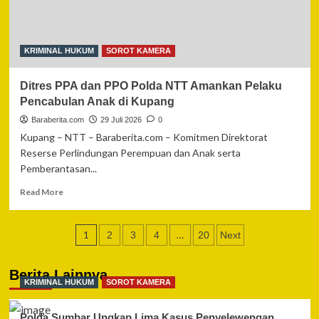
Mencuri
Motor
dan
Barang
KRIMINAL HUKUM
SOROT KAMERA
Berharga
Milik
Ditres PPA dan PPO Polda NTT Amankan Pelaku
Anggota
Polri
Pencabulan Anak di Kupang
Baraberita.com
29 Juli 2026
0
Kupang – NTT – Baraberita.com – Komitmen Direktorat
Reserse Perlindungan Perempuan dan Anak serta
Pemberantasan...
Read
Read More
more
about
Paginasi
Ditres
1
…
2
3
4
20
Next
PPA
pos
dan
PPO
Berita Lainnya
KRIMINAL HUKUM
SOROT KAMERA
Polda
NTT
Amankan
Polda Sumbar Ungkap Lima Kasus Penyelewengan