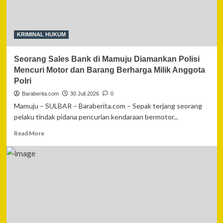
Sabu,
11,11
Gram
Barang
KRIMINAL HUKUM
Bukti
Disita
Seorang Sales Bank di Mamuju Diamankan Polisi
Mencuri Motor dan Barang Berharga Milik Anggota
Polri
Baraberita.com
30 Juli 2026
0
Mamuju – SULBAR – Baraberita.com – Sepak terjang seorang
pelaku tindak pidana pencurian kendaraan bermotor...
Read
Read More
more
about
Seorang
Sales
Bank
di
Mamuju
Diamankan
Polisi