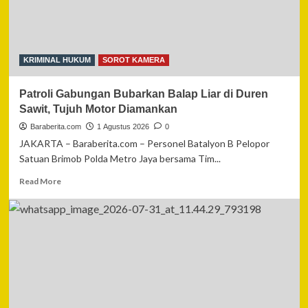
21
Calon
Pekerja
Diselamatkan
KRIMINAL HUKUM
SOROT KAMERA
Patroli Gabungan Bubarkan Balap Liar di Duren
Sawit, Tujuh Motor Diamankan
Baraberita.com
1 Agustus 2026
0
JAKARTA – Baraberita.com – Personel Batalyon B Pelopor
Satuan Brimob Polda Metro Jaya bersama Tim...
Read
Read More
more
about
Patroli
Gabungan
Bubarkan
Balap
Liar
di
Duren