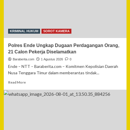
2026
Diamankan
Polres
Bengkalis
Bersama
Dua
KRIMINAL HUKUM
SOROT KAMERA
Rekannya
Polres Ende Ungkap Dugaan Perdagangan Orang,
21 Calon Pekerja Diselamatkan
Baraberita.com
1 Agustus 2026
0
Ende – NTT – Baraberita.com – Komitmen Kepolisian Daerah
Nusa Tenggara Timur dalam memberantas tindak...
Read
Read More
more
about
Polres
Ende
Ungkap
Dugaan
Perdagangan
Orang,