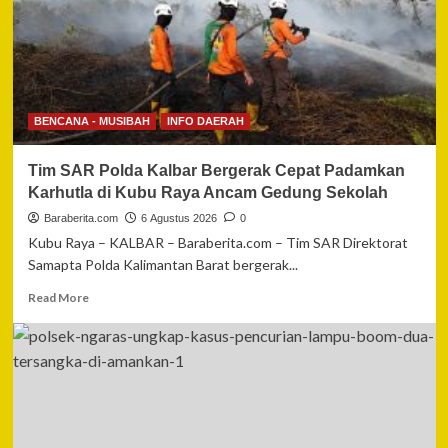
Kepri
Amankan
11
Tersangka
dalam
Satu
BENCANA - MUSIBAH
INFO DAERAH
Pekan
Tim SAR Polda Kalbar Bergerak Cepat Padamkan
Karhutla di Kubu Raya Ancam Gedung Sekolah
Baraberita.com
6 Agustus 2026
0
Kubu Raya – KALBAR – Baraberita.com – Tim SAR Direktorat
Samapta Polda Kalimantan Barat bergerak...
Read
Read More
more
about
Tim
SAR
Polda
Kalbar
Bergerak
Cepat