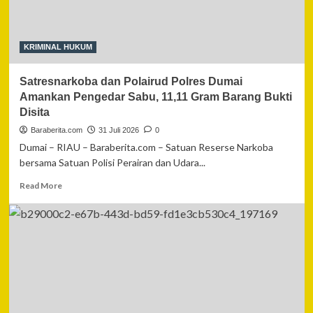
Sawit,
Tujuh
Motor
Diamankan
KRIMINAL HUKUM
Satresnarkoba dan Polairud Polres Dumai
Amankan Pengedar Sabu, 11,11 Gram Barang Bukti
Disita
Baraberita.com
31 Juli 2026
0
Dumai – RIAU – Baraberita.com – Satuan Reserse Narkoba
bersama Satuan Polisi Perairan dan Udara...
Read
Read More
more
about
Satresnarkoba
dan
Polairud
Polres
Dumai
Amankan
Pengedar