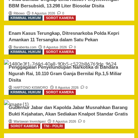
Pelaku
BBM Bersubsidi, 13.298 Liter Biosolar Disita
Pencabulan
Ribowo
8 Agustus 2026
0
Anak
KRIMINAL HUKUM
SOROT KAMERA
di
Kupang
Enam Kasus Terungkap, Ditresnarkoba Polda Kepri
Amankan 11 Tersangka dalam Satu Pekan
Baraberita.com
8 Agustus 2026
0
KRIMINAL HUKUM
SOROT KAMERA
Penggagalan Penyelundupan Narkotika di Bandara
Ngurah Rai, 10.110 Gram Ganja Bernilai Rp.1,5 Miliar
Disita
HARTONO KISWORO
8 Agustus 2026
0
KRIMINAL HUKUM
SOROT KAMERA
Gubernur Jabar dan Kapolda Jabar Musnahkan Barang
Bukti Kejahatan, Akan Sediakan Knalpot Standar Gratis
Wartawan Investigasi
8 Agustus 2026
0
SOROT KAMERA
TNI - POLRI