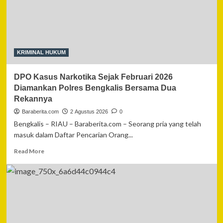
Narkoba,
Sita
34,54
Gram
Sabu
dan
KRIMINAL HUKUM
Ekstasi
DPO Kasus Narkotika Sejak Februari 2026
Diamankan Polres Bengkalis Bersama Dua
Rekannya
Baraberita.com
2 Agustus 2026
0
Bengkalis – RIAU – Baraberita.com – Seorang pria yang telah
masuk dalam Daftar Pencarian Orang...
Read
Read More
more
about
DPO
Kasus
Narkotika
Sejak
Februari