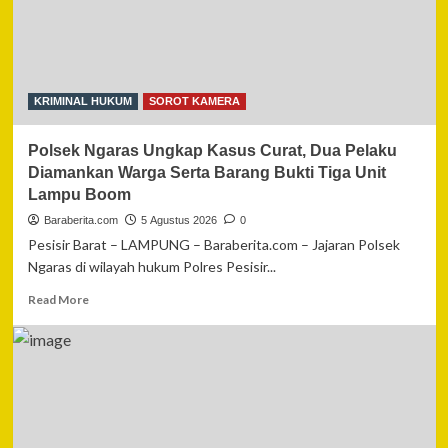
Padamkan
Karhutla
di
Kubu
Raya
KRIMINAL HUKUM
SOROT KAMERA
Ancam
Gedung
Polsek Ngaras Ungkap Kasus Curat, Dua Pelaku
Sekolah
Diamankan Warga Serta Barang Bukti Tiga Unit
Lampu Boom
Baraberita.com
5 Agustus 2026
0
Pesisir Barat – LAMPUNG – Baraberita.com – Jajaran Polsek
Ngaras di wilayah hukum Polres Pesisir...
Read
Read More
more
about
Polsek
Ngaras
Ungkap
Kasus
Curat,