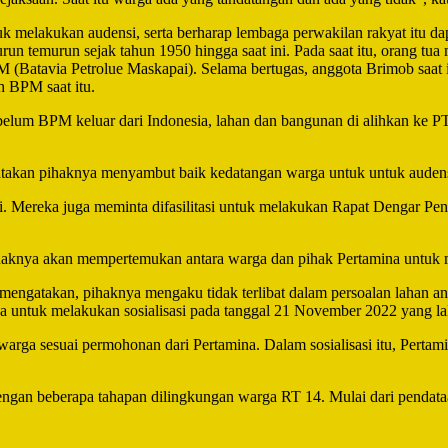
elakukan audensi, serta berharap lembaga perwakilan rakyat itu dapat
turun temurun sejak tahun 1950 hingga saat ini. Pada saat itu, orang 
PM (Batavia Petrolue Maskapai). Selama bertugas, anggota Brimob saa
h BPM saat itu.
lum BPM keluar dari Indonesia, lahan dan bangunan di alihkan ke P
akan pihaknya menyambut baik kedatangan warga untuk untuk audensi t
. Mereka juga meminta difasilitasi untuk melakukan Rapat Dengar Pen
aknya akan mempertemukan antara warga dan pihak Pertamina untuk m
mengatakan, pihaknya mengaku tidak terlibat dalam persoalan lahan an
a untuk melakukan sosialisasi pada tanggal 21 November 2022 yang la
 warga sesuai permohonan dari Pertamina. Dalam sosialisasi itu, Pert
engan beberapa tahapan dilingkungan warga RT 14. Mulai dari pendata