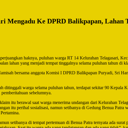
ari Mengadu Ke DPRD Balikpapan, Lahan T
perjuangkan haknya, puluhan warga RT 14 Kelurahan Telagasari, Ke
n lahan yang menjadi tempat tinggalnya selama puluhan tahun di kla
Hamisah bersama anggota Komisi I DPRD Balikpapan Puryadi, Sri Ha
ah ditinggali warga selama puluhan tahun, terdapat sekitar 90 Kepal
npa pemberitahuan sebelumnya.
laim itu berawal saat warga menerima undangan dari Kelurahan Telag
an itu perihal sosialisasi, namun setibanya di Gedung Benua Patra 
 Pertamina.
mun setibanya di tempat pertemuan di Benua Patra ternyata ada surat pe
Kejaksaan. Saat itu warga ada yang tandatangan dan ada yang tidak”, 