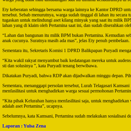
Ety keberatan sehingga bersama warga lainnya ke Kantor DPRD untuk m
tersebut. Sebab menurutnya, warga sudah tinggal di lahan itu secara 
tugaskan untuk melindungi aset kilang minyak yang saat itu milik B
lahan yang di klaim oleh Pertamina saat ini, dan sudah diserahkan ole
“Lahan dan bangunan itu milik BPM bukan Pertamina. Kemudian sebe
anak cucunya. Suratnya masih ada mas”, jelas Ety penuh pembelaan.
Sementara itu, Sekretaris Komisi 1 DPRD Balikpapan Puryadi mengat
“Kita wakil rakyat menyambut baik kedatangan mereka untuk audensi
sti dan solusinya ”, kata Puryadi tenang berwibawa.
Dikatakan Puryadi, bahwa RDP akan dijadwalkan minggu depan. Pih
Sementara, menanggapi persolan tersebut, Lurah Telagasari Kamsani 
menfasilitasi untuk menghadirkan warga sesuai permohonan Pertamin
“Kita pihak Kelurahan hanya menfasilitasi saja, untuk menghadirkan
adalah aset Pertamina”, ucapnya.
Sebelumnya, kata Kamsani, Pertamina sudah melakukan sosialisasi d
Laporan : Yulsa Zena