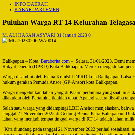
INFO DAERAH
KABAR PARLEMEN
Puluhan Warga RT 14 Kelurahan Telagas
M. ALI HASAN ASY'ARI
31 Januari 2023
0
Balikpapan – Kota,
Baraberita.com
– Selasa, 31/01/2023. Demi mem
Rakyat Daerah (DPRD) Kota Balikpapan. Mereka mengadukan persoala
Warga disambut oleh Ketua Komisi I DPRD kota Balikpapan Laisa 
hukum gerakan Pemuda Ansor (GP-Ansor) kota Balikpapan.
Warga mengeluhkan lahan yang di Klaim pertamina yang saat ini sud
dilakukan oleh Pertamina tidaklah tepat. Apalagi secara tiba-tiba ta
Salah satu warga yang didampingi LBH Anshor menjelaskan, bahwa k
tanggal 21 November 2022 di Gedung Benua Patra Balikpapan. Undang
lahan yang menjadi tempat tinggal warga di RT 14 adalah lahan milik
“Kita diundang pada tanggal 21 November 2022 perihal sosialisasi, na
warga yang tidak mau tandatangan saat itu diminta kehadirannya di 