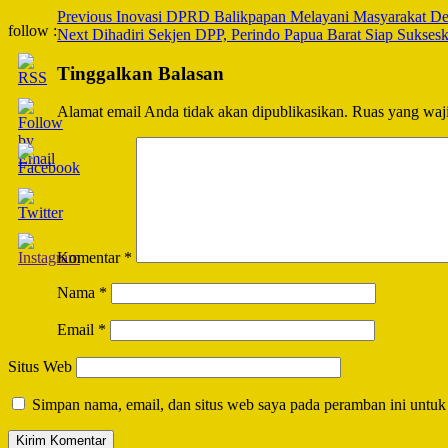
Post
Previous
Inovasi DPRD Balikpapan Melayani Masyarakat De
follow :
Next
Dihadiri Sekjen DPP, Perindo Papua Barat Siap Sukses
Navigation
Tinggalkan Balasan
Alamat email Anda tidak akan dipublikasikan.
Ruas yang waji
Komentar
*
Nama
*
Email
*
Situs Web
Simpan nama, email, dan situs web saya pada peramban ini untuk