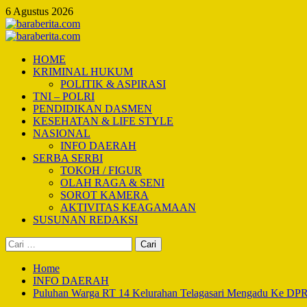
Skip
6 Agustus 2026
to
content
Primary
Menu
HOME
KRIMINAL HUKUM
POLITIK & ASPIRASI
TNI – POLRI
PENDIDIKAN DASMEN
KESEHATAN & LIFE STYLE
NASIONAL
INFO DAERAH
SERBA SERBI
TOKOH / FIGUR
OLAH RAGA & SENI
SOROT KAMERA
AKTIVITAS KEAGAMAAN
SUSUNAN REDAKSI
Cari
untuk:
Home
INFO DAERAH
Puluhan Warga RT 14 Kelurahan Telagasari Mengadu Ke DPRD