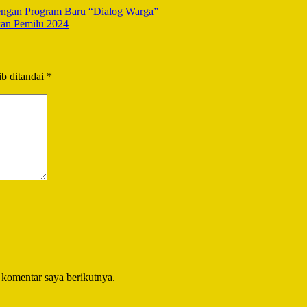
ngan Program Baru “Dialog Warga”
kan Pemilu 2024
b ditandai
*
 komentar saya berikutnya.