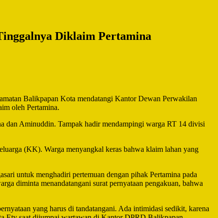
inggalnya Diklaim Pertamina
camatan Balikpapan Kota mendatangi Kantor Dewan Perwakilan
im oleh Pertamina.
na dan Aminuddin. Tampak hadir mendampingi warga RT 14 divisi
a Keluarga (KK). Warga menyangkal keras bahwa klaim lahan yang
asari untuk menghadiri pertemuan dengan pihak Pertamina pada
warga diminta menandatangani surat pernyataan pengakuan, bahwa
rnyataan yang harus di tandatangani. Ada intimidasi sedikit, karena
kata Ety saat dijumpai wartawan di Kantor DPRD Balikpapan.