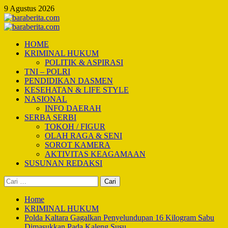
Skip
9 Agustus 2026
to
content
Primary
Menu
HOME
KRIMINAL HUKUM
POLITIK & ASPIRASI
TNI – POLRI
PENDIDIKAN DASMEN
KESEHATAN & LIFE STYLE
NASIONAL
INFO DAERAH
SERBA SERBI
TOKOH / FIGUR
OLAH RAGA & SENI
SOROT KAMERA
AKTIVITAS KEAGAMAAN
SUSUNAN REDAKSI
Cari
untuk:
Home
KRIMINAL HUKUM
Polda Kaltara Gagalkan Penyelundupan 16 Kilogram Sabu
Dimasukkan Pada Kaleng Susu