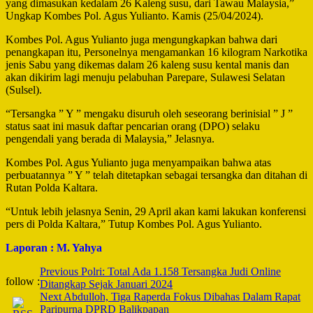
yang dimasukan kedalam 26 Kaleng susu, dari Tawau Malaysia,”
Ungkap Kombes Pol. Agus Yulianto. Kamis (25/04/2024).
Kombes Pol. Agus Yulianto juga mengungkapkan bahwa dari
penangkapan itu, Personelnya mengamankan 16 kilogram Narkotika
jenis Sabu yang dikemas dalam 26 kaleng susu kental manis dan
akan dikirim lagi menuju pelabuhan Parepare, Sulawesi Selatan
(Sulsel).
“Tersangka ” Y ” mengaku disuruh oleh seseorang berinisial ” J ”
status saat ini masuk daftar pencarian orang (DPO) selaku
pengendali yang berada di Malaysia,” Jelasnya.
Kombes Pol. Agus Yulianto juga menyampaikan bahwa atas
perbuatannya ” Y ” telah ditetapkan sebagai tersangka dan ditahan di
Rutan Polda Kaltara.
“Untuk lebih jelasnya Senin, 29 April akan kami lakukan konferensi
pers di Polda Kaltara,” Tutup Kombes Pol. Agus Yulianto.
Laporan : M. Yahya
Post
Previous
Polri: Total Ada 1.158 Tersangka Judi Online
follow :
Ditangkap Sejak Januari 2024
Navigation
Next
Abdulloh, Tiga Raperda Fokus Dibahas Dalam Rapat
Paripurna DPRD Balikpapan