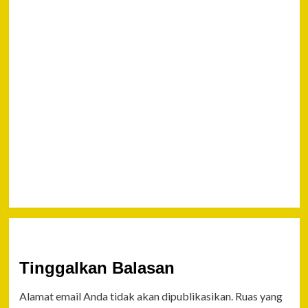
RU
BE
TAH
Next
Polisi Tangkap
Selebgram
Chandrika Chika
& 5 Rekannya
Terkait Kasus
Penyalahgunaan
Narkoba
Tinggalkan Balasan
Alamat email Anda tidak akan dipublikasikan.
Ruas yang