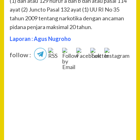
(1) dan atau 129 huruf a dan b dan atau pasal 114
ayat (2) Juncto Pasal 132 ayat (1) UU RI No 35
tahun 2009 tentang narkotika dengan ancaman
pidana penjara maksimal 20 tahun.
Laporan : Agus Nugroho
follow :
P
Pre
TNI
Na
IND
PA
KE
RUP
PU
ME
ME
EKS