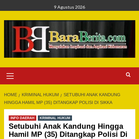
Skip
9 Agustus 2026
to
content
Primary
Menu
HOME
KRIMINAL HUKUM
SETUBUHI ANAK KANDUNG
HINGGA HAMIL MP (35) DITANGKAP POLISI DI SIKKA
INFO DAERAH
KRIMINAL HUKUM
Setubuhi Anak Kandung Hingga
Hamil MP (35) Ditangkap Polisi Di