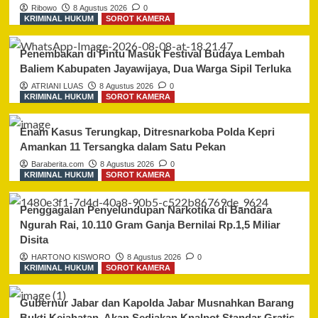
Ribowo
8 Agustus 2026
0
KRIMINAL HUKUM
SOROT KAMERA
Penembakan di Pintu Masuk Festival Budaya Lembah
Baliem Kabupaten Jayawijaya, Dua Warga Sipil Terluka
ATRIANI LUAS
8 Agustus 2026
0
KRIMINAL HUKUM
SOROT KAMERA
Enam Kasus Terungkap, Ditresnarkoba Polda Kepri
Amankan 11 Tersangka dalam Satu Pekan
Baraberita.com
8 Agustus 2026
0
KRIMINAL HUKUM
SOROT KAMERA
Penggagalan Penyelundupan Narkotika di Bandara
Ngurah Rai, 10.110 Gram Ganja Bernilai Rp.1,5 Miliar
Disita
HARTONO KISWORO
8 Agustus 2026
0
KRIMINAL HUKUM
SOROT KAMERA
Gubernur Jabar dan Kapolda Jabar Musnahkan Barang
Bukti Kejahatan, Akan Sediakan Knalpot Standar Gratis