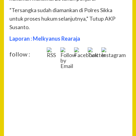
“Tersangka sudah diamankan di Polres Sikka
untuk proses hukum selanjutnya,” Tutup AKP
Susanto.
Laporan : Melkyanus Rearaja
follow :
P
Pre
Rug
Na
Neg
1,1
(40)
Ok
Kad
Dit
Pol
Mal