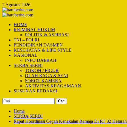
Skip
7 Agustus 2026
to
content
Primary
Menu
HOME
KRIMINAL HUKUM
POLITIK & ASPIRASI
TNI – POLRI
PENDIDIKAN DASMEN
KESEHATAN & LIFE STYLE
NASIONAL
INFO DAERAH
SERBA SERBI
TOKOH / FIGUR
OLAH RAGA & SENI
SOROT KAMERA
AKTIVITAS KEAGAMAAN
SUSUNAN REDAKSI
Cari
untuk:
Home
SERBA SERBI
Rapat Koordinasi Cegah Kenakalan Remaja Di RT 32 Kelurah