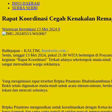
INFO DAERAH
SERBA SERBI
Rapat Koordinasi Cegah Kenakalan Remaj
Wartawan Investigasi
13 Mei 2024
0
Balikpapan – KALTIM,
Baraberita.com
–
Senin, tanggal 13 Mei 2024, pukul 21.00 WITA bertempat di Posya
kegiatan “Rapat Koordinasi” Terkait adanya sekelompok muda-mudi
sangat meresahkan warga sekitarnya.
Yang menginisiasi rapat tersebut Bripka Priantono Bhabinkamtibmas
Bukit selalu digunakan muda-mudi untuk acara minum-minum, berda
lokasi dan mencari solusinya.
Bripka Priantono mengusulkan untuk koordinasikan dengan Ketua-ketu
harus kompak dan sama-sama patroli di sekitar puncak tempat nong