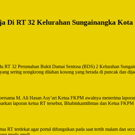
a Di RT 32 Kelurahan Sungainangka Kota
ndu RT 32 Perumahan Bukit Damai Sentosa (BDS) 2 Kelurahan Sungain
 yang sering nongkrong dilahan kosong yang berada di puncak dan di
 bersama M. Ali Hasan Asy’ari Ketua FKPM awalnya menerima laporan 
sarkan laporan ketua RT tersebut, Bhabinkamtibmas dan Ketua FKPM
a RT terdekat agar portal difungsikan pada saat tertib malam dan se
krong muda-mudi.