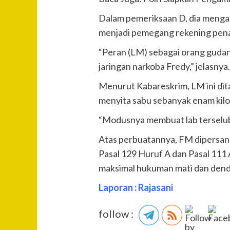
Dalam pemeriksaan D, dia mengak
menjadi pemegang rekening pe
“Peran (LM) sebagai orang gudan
jaringan narkoba Fredy,” jelasnya
Menurut Kabareskrim, LM ini dita
menyita sabu sebanyak enam kilo
“Modusnya membuat lab terselub
Atas perbuatannya, FM dipersangk
Pasal 129 Huruf A dan Pasal 111 
maksimal hukuman mati dan denda
Laporan : Rajasani
follow :