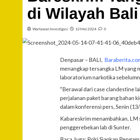
di Wilayah Bali
Wartawan Investigasi
13 Mei 2024
0
Denpasar – BALI,
Baraberita.co
menangkap tersangka LM yang me
laboratorium narkotika sebelumny
“Berawal dari case clandestine 
perjalanan paket barang bahan ki
dalam konferensi pers, Senin (13
Kabareskrim menambahkan, LM sem
penggerebekan lab di Sunter.
Baca Juga: Polri Siapkan Pengam