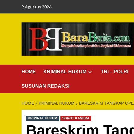
Skip
9 Agustus 2026
to
content
HOME
KRIMINAL HUKUM
TNI – POLRI
SUSUNAN REDAKSI
HOME
KRIMINAL HUKUM
BARESKRIM TANGKAP OPE
KRIMINAL HUKUM
SOROT KAMERA
Bareskrim Tan