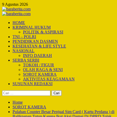
Skip
9 Agustus 2026
to
content
Primary
Menu
HOME
KRIMINAL HUKUM
POLITIK & ASPIRASI
TNI – POLRI
PENDIDIKAN DASMEN
KESEHATAN & LIFE STYLE
NASIONAL
INFO DAERAH
SERBA SERBI
TOKOH / FIGUR
OLAH RAGA & SENI
SOROT KAMERA
AKTIVITAS KEAGAMAAN
SUSUNAN REDAKSI
Cari
untuk:
Home
SOROT KAMERA
Pulahan Counter Besar Penjual Sim Card ( Kartu Perdana ) di
Balikpapan Tutup Karena Ikut Aksi Damai Di DPRD Tolak