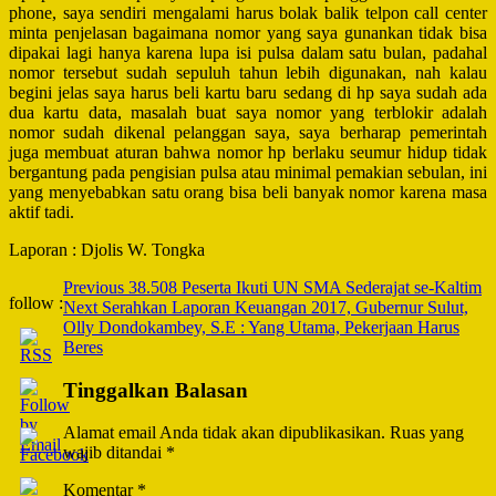
phone, saya sendiri mengalami harus bolak balik telpon call center
minta penjelasan bagaimana nomor yang saya gunankan tidak bisa
dipakai lagi hanya karena lupa isi pulsa dalam satu bulan, padahal
nomor tersebut sudah sepuluh tahun lebih digunakan, nah kalau
begini jelas saya harus beli kartu baru sedang di hp saya sudah ada
dua kartu data, masalah buat saya nomor yang terblokir adalah
nomor sudah dikenal pelanggan saya, saya berharap pemerintah
juga membuat aturan bahwa nomor hp berlaku seumur hidup tidak
bergantung pada pengisian pulsa atau minimal pemakian sebulan, ini
yang menyebabkan satu orang bisa beli banyak nomor karena masa
aktif tadi.
Laporan : Djolis W. Tongka
Post
Previous
38.508 Peserta Ikuti UN SMA Sederajat se-Kaltim
follow :
Next
Serahkan Laporan Keuangan 2017, Gubernur Sulut,
Navigation
Olly Dondokambey, S.E : Yang Utama, Pekerjaan Harus
Beres
Tinggalkan Balasan
Alamat email Anda tidak akan dipublikasikan.
Ruas yang
wajib ditandai
*
Komentar
*