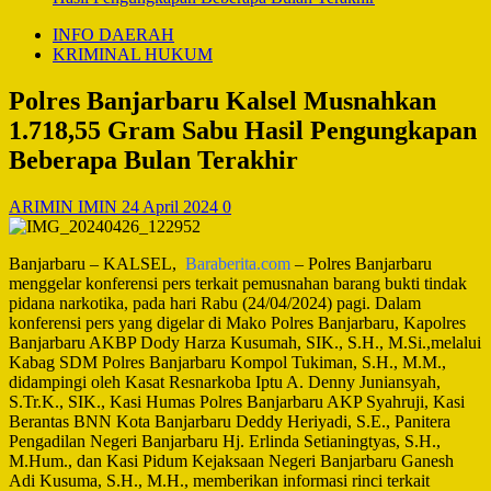
INFO DAERAH
KRIMINAL HUKUM
Polres Banjarbaru Kalsel Musnahkan
1.718,55 Gram Sabu Hasil Pengungkapan
Beberapa Bulan Terakhir
ARIMIN IMIN
24 April 2024
0
Banjarbaru – KALSEL,
Baraberita.com
– Polres Banjarbaru
menggelar konferensi pers terkait pemusnahan barang bukti tindak
pidana narkotika, pada hari Rabu (24/04/2024) pagi. Dalam
konferensi pers yang digelar di Mako Polres Banjarbaru, Kapolres
Banjarbaru AKBP Dody Harza Kusumah, SIK., S.H., M.Si.,melalui
Kabag SDM Polres Banjarbaru Kompol Tukiman, S.H., M.M.,
didampingi oleh Kasat Resnarkoba Iptu A. Denny Juniansyah,
S.Tr.K., SIK., Kasi Humas Polres Banjarbaru AKP Syahruji, Kasi
Berantas BNN Kota Banjarbaru Deddy Heriyadi, S.E., Panitera
Pengadilan Negeri Banjarbaru Hj. Erlinda Setianingtyas, S.H.,
M.Hum., dan Kasi Pidum Kejaksaan Negeri Banjarbaru Ganesh
Adi Kusuma, S.H., M.H., memberikan informasi rinci terkait