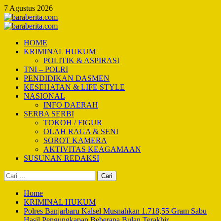
Skip
7 Agustus 2026
to
content
Primary
Menu
HOME
KRIMINAL HUKUM
POLITIK & ASPIRASI
TNI – POLRI
PENDIDIKAN DASMEN
KESEHATAN & LIFE STYLE
NASIONAL
INFO DAERAH
SERBA SERBI
TOKOH / FIGUR
OLAH RAGA & SENI
SOROT KAMERA
AKTIVITAS KEAGAMAAN
SUSUNAN REDAKSI
Cari
untuk:
Home
KRIMINAL HUKUM
Polres Banjarbaru Kalsel Musnahkan 1.718,55 Gram Sabu
Hasil Pengungkapan Beberapa Bulan Terakhir