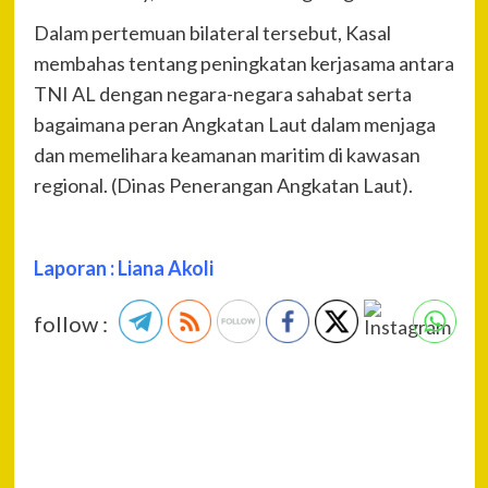
Dalam pertemuan bilateral tersebut, Kasal
membahas tentang peningkatan kerjasama antara
TNI AL dengan negara-negara sahabat serta
bagaimana peran Angkatan Laut dalam menjaga
dan memelihara keamanan maritim di kawasan
regional. (Dinas Penerangan Angkatan Laut).
Laporan : Liana Akoli
follow :
P
Pre
DU
Na
WAN
PRI
WA
ME