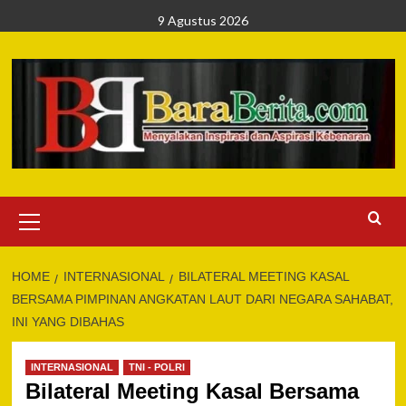
Skip
9 Agustus 2026
to
content
Primary
Menu
HOME
INTERNASIONAL
BILATERAL MEETING KASAL
BERSAMA PIMPINAN ANGKATAN LAUT DARI NEGARA SAHABAT,
INI YANG DIBAHAS
INTERNASIONAL
TNI - POLRI
Bilateral Meeting Kasal Bersama