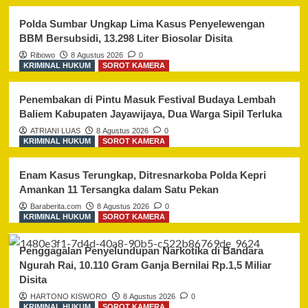
Polda Sumbar Ungkap Lima Kasus Penyelewengan
BBM Bersubsidi, 13.298 Liter Biosolar Disita
Ribowo
8 Agustus 2026
0
KRIMINAL HUKUM
SOROT KAMERA
Penembakan di Pintu Masuk Festival Budaya Lembah
Baliem Kabupaten Jayawijaya, Dua Warga Sipil Terluka
ATRIANI LUAS
8 Agustus 2026
0
KRIMINAL HUKUM
SOROT KAMERA
Enam Kasus Terungkap, Ditresnarkoba Polda Kepri
Amankan 11 Tersangka dalam Satu Pekan
Baraberita.com
8 Agustus 2026
0
KRIMINAL HUKUM
SOROT KAMERA
Penggagalan Penyelundupan Narkotika di Bandara
Ngurah Rai, 10.110 Gram Ganja Bernilai Rp.1,5 Miliar
Disita
HARTONO KISWORO
8 Agustus 2026
0
KRIMINAL HUKUM
SOROT KAMERA