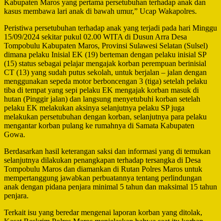
Kabupaten Maros yang pertama persetubuhan terhadap anak dan
kasus membawa lari anak di bawah umur,” Ucap Wakapolres.
Peristiwa persetubuhan terhadap anak yang terjadi pada hari Minggu
15/09/2024 sekitar pukul 02.00 WITA di Dusun Arra Desa
Tompobulu Kabupaten Maros, Provinsi Sulawesi Selatan (Sulsel)
dimana pelaku Inisial EK (19) berteman dengan pelaku inisial SP
(15) status sebagai pelajar mengajak korban perempuan berinisial
CT (13) yang sudah putus sekolah, untuk berjalan – jalan dengan
menggunakan sepeda motor berboncengan 3 (tiga) setelah pelaku
tiba di tempat yang sepi pelaku EK mengajak korban masuk di
hutan (Pinggir jalan) dan langsung menyetubuhi korban setelah
pelaku EK melakukan aksinya selanjutnya pelaku SP juga
melakukan persetubuhan dengan korban, selanjutnya para pelaku
mengantar korban pulang ke rumahnya di Samata Kabupaten
Gowa.
Berdasarkan hasil keterangan saksi dan informasi yang di temukan
selanjutnya dilakukan penangkapan terhadap tersangka di Desa
Tompobulu Maros dan diamankan di Rutan Polres Maros untuk
mempertanggung jawabkan perbuatannya tentang perlindungan
anak dengan pidana penjara minimal 5 tahun dan maksimal 15 tahun
penjara.
Terkait isu yang beredar mengenai laporan korban yang ditolak,