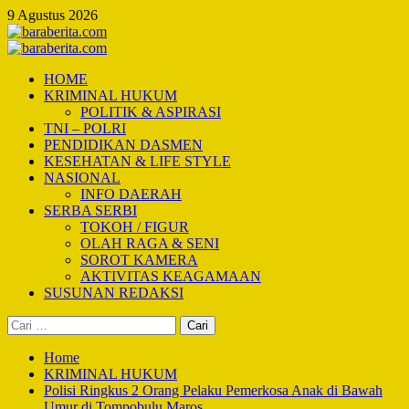
Skip
9 Agustus 2026
to
content
Primary
Menu
HOME
KRIMINAL HUKUM
POLITIK & ASPIRASI
TNI – POLRI
PENDIDIKAN DASMEN
KESEHATAN & LIFE STYLE
NASIONAL
INFO DAERAH
SERBA SERBI
TOKOH / FIGUR
OLAH RAGA & SENI
SOROT KAMERA
AKTIVITAS KEAGAMAAN
SUSUNAN REDAKSI
Cari
untuk:
Home
KRIMINAL HUKUM
Polisi Ringkus 2 Orang Pelaku Pemerkosa Anak di Bawah
Umur di Tompobulu Maros