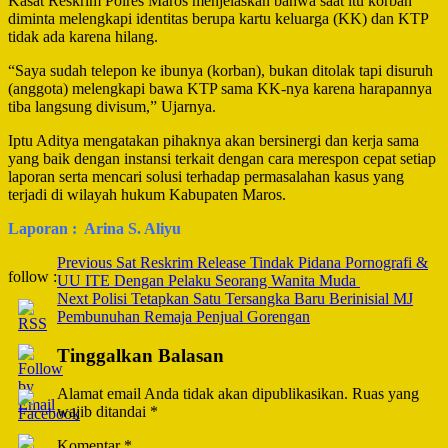
Kasat Reskrim Polres Maros menjelaskan bahwa saat itu korban
diminta melengkapi identitas berupa kartu keluarga (KK) dan KTP
tidak ada karena hilang.
“Saya sudah telepon ke ibunya (korban), bukan ditolak tapi disuruh
(anggota) melengkapi bawa KTP sama KK-nya karena harapannya
tiba langsung divisum,” Ujarnya.
Iptu Aditya mengatakan pihaknya akan bersinergi dan kerja sama
yang baik dengan instansi terkait dengan cara merespon cepat setiap
laporan serta mencari solusi terhadap permasalahan kasus yang
terjadi di wilayah hukum Kabupaten Maros.
Laporan : Arina S. Aliyu
Post
Previous
Sat Reskrim Release Tindak Pidana Pornografi &
follow :
UU ITE Dengan Pelaku Seorang Wanita Muda
Navigation
Next
Polisi Tetapkan Satu Tersangka Baru Berinisial MJ
Pembunuhan Remaja Penjual Gorengan
Tinggalkan Balasan
Alamat email Anda tidak akan dipublikasikan.
Ruas yang
wajib ditandai
*
Komentar
*