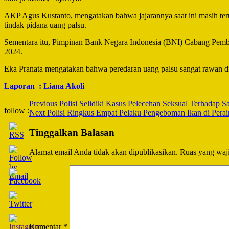
AKP Agus Kustanto, mengatakan bahwa jajarannya saat ini masih teru
tindak pidana uang palsu.
Sementara itu, Pimpinan Bank Negara Indonesia (BNI) Cabang Pemba
2024.
Eka Pranata mengatakan bahwa peredaran uang palsu sangat rawan di
Laporan : Liana Akoli
Post
Previous
Polisi Selidiki Kasus Pelecehan Seksual Terhadap Sa
follow :
Next
Polisi Ringkus Empat Pelaku Pengeboman Ikan di Pera
Navigation
Tinggalkan Balasan
Alamat email Anda tidak akan dipublikasikan.
Ruas yang waji
Komentar
*