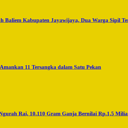
h Baliem Kabupaten Jayawijaya, Dua Warga Sipil Te
 Amankan 11 Tersangka dalam Satu Pekan
urah Rai, 10.110 Gram Ganja Bernilai Rp.1,5 Miliar