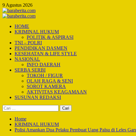
Skip
9 Agustus 2026
to
content
Primary
Menu
HOME
KRIMINAL HUKUM
POLITIK & ASPIRASI
TNI – POLRI
PENDIDIKAN DASMEN
KESEHATAN & LIFE STYLE
NASIONAL
INFO DAERAH
SERBA SERBI
TOKOH / FIGUR
OLAH RAGA & SENI
SOROT KAMERA
AKTIVITAS KEAGAMAAN
SUSUNAN REDAKSI
Cari
untuk:
Home
KRIMINAL HUKUM
Polisi Amankan Dua Pelaku Pembuat Uang Palsu di Leles Garu