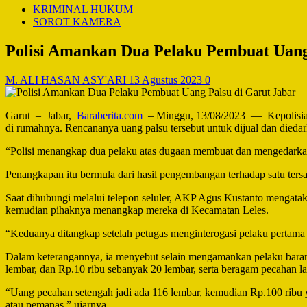
KRIMINAL HUKUM
SOROT KAMERA
Polisi Amankan Dua Pelaku Pembuat Uang 
M. ALI HASAN ASY'ARI
13 Agustus 2023
0
Garut – Jabar,
Baraberita.com
– Minggu, 13/08/2023 — Kepolisian S
di rumahnya. Rencananya uang palsu tersebut untuk dijual dan dieda
“Polisi menangkap dua pelaku atas dugaan membuat dan mengedarkan
Penangkapan itu bermula dari hasil pengembangan terhadap satu ter
Saat dihubungi melalui telepon seluler, AKP Agus Kustanto mengatak
kemudian pihaknya menangkap mereka di Kecamatan Leles.
“Keduanya ditangkap setelah petugas menginterogasi pelaku pertama ya
Dalam keterangannya, ia menyebut selain mengamankan pelaku barang
lembar, dan Rp.10 ribu sebanyak 20 lembar, serta beragam pecahan l
“Uang pecahan setengah jadi ada 116 lembar, kemudian Rp.100 ribu ya
atau pemanas,” ujarnya.