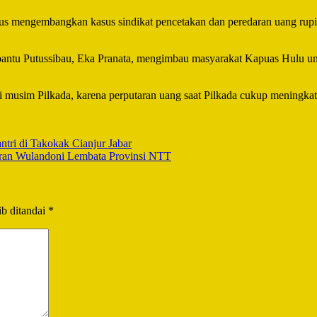
s mengembangkan kasus sindikat pencetakan dan peredaran uang rupiah
ntu Putussibau, Eka Pranata, mengimbau masyarakat Kapuas Hulu unt
 musim Pilkada, karena perputaran uang saat Pilkada cukup meningkat
ntri di Takokak Cianjur Jabar
iran Wulandoni Lembata Provinsi NTT
b ditandai
*