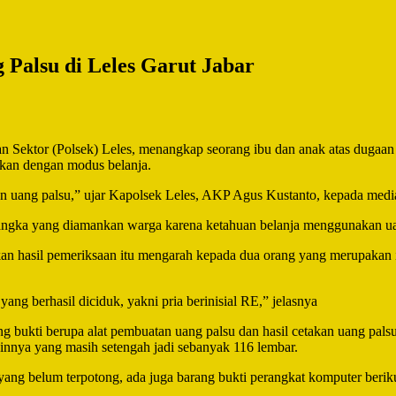
Palsu di Leles Garut Jabar
ektor (Polsek) Leles, menangkap seorang ibu dan anak atas dugaan 
rkan dengan modus belanja.
 uang palsu,” ujar Kapolsek Leles, AKP Agus Kustanto, kepada medi
sangka yang diamankan warga karena ketahuan belanja menggunakan ua
an hasil pemeriksaan itu mengarah kepada dua orang yang merupakan ib
ng berhasil diciduk, yakni pria berinisial RE,” jelasnya
 bukti berupa alat pembuatan uang palsu dan hasil cetakan uang pals
ainnya yang masih setengah jadi sebanyak 116 lembar.
ng belum terpotong, ada juga barang bukti perangkat komputer berikut