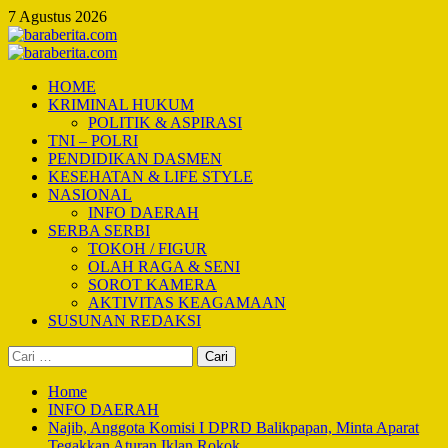
Skip
7 Agustus 2026
to
content
Primary
Menu
HOME
KRIMINAL HUKUM
POLITIK & ASPIRASI
TNI – POLRI
PENDIDIKAN DASMEN
KESEHATAN & LIFE STYLE
NASIONAL
INFO DAERAH
SERBA SERBI
TOKOH / FIGUR
OLAH RAGA & SENI
SOROT KAMERA
AKTIVITAS KEAGAMAAN
SUSUNAN REDAKSI
Cari
untuk:
Home
INFO DAERAH
Najib, Anggota Komisi I DPRD Balikpapan, Minta Aparat
Tegakkan Aturan Iklan Rokok