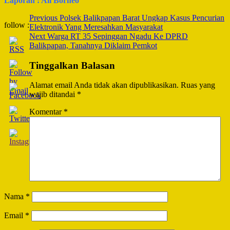
Laporan : Ali Borneo
Post
Previous
Polsek Balikpapan Barat Ungkap Kasus Pencurian
follow :
Elektronik Yang Meresahkan Masyarakat
Navigation
Next
Warga RT 35 Sepinggan Ngadu Ke DPRD
Balikpapan, Tanahnya Diklaim Pemkot
Tinggalkan Balasan
Alamat email Anda tidak akan dipublikasikan.
Ruas yang
wajib ditandai
*
Komentar
*
Nama
*
Email
*