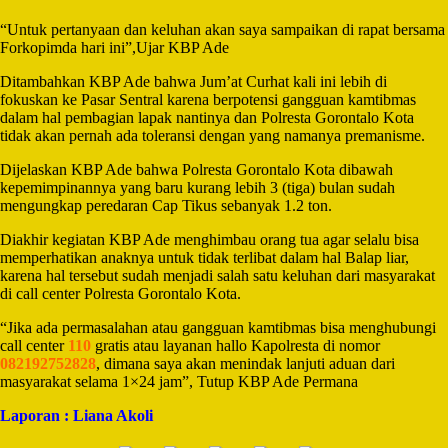
“Untuk pertanyaan dan keluhan akan saya sampaikan di rapat bersama
Forkopimda hari ini”,Ujar KBP Ade
Ditambahkan KBP Ade bahwa Jum’at Curhat kali ini lebih di
fokuskan ke Pasar Sentral karena berpotensi gangguan kamtibmas
dalam hal pembagian lapak nantinya dan Polresta Gorontalo Kota
tidak akan pernah ada toleransi dengan yang namanya premanisme.
Dijelaskan KBP Ade bahwa Polresta Gorontalo Kota dibawah
kepemimpinannya yang baru kurang lebih 3 (tiga) bulan sudah
mengungkap peredaran Cap Tikus sebanyak 1.2 ton.
Diakhir kegiatan KBP Ade menghimbau orang tua agar selalu bisa
memperhatikan anaknya untuk tidak terlibat dalam hal Balap liar,
karena hal tersebut sudah menjadi salah satu keluhan dari masyarakat
di call center Polresta Gorontalo Kota.
“Jika ada permasalahan atau gangguan kamtibmas bisa menghubungi
call center
110
gratis atau layanan hallo Kapolresta di nomor
082192752828
, dimana saya akan menindak lanjuti aduan dari
masyarakat selama 1×24 jam”, Tutup KBP Ade Permana
Laporan : Liana Akoli