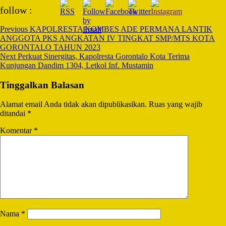
Post
follow :
Navigation
Previous
KAPOLRESTA KOMBES ADE PERMANA LANTIK
ANGGOTA PKS ANGKATAN IV TINGKAT SMP/MTS KOTA
GORONTALO TAHUN 2023
Next
Perkuat Sinergitas, Kapolresta Gorontalo Kota Terima
Kunjungan Dandim 1304, Letkol Inf. Mustamin
Tinggalkan Balasan
Alamat email Anda tidak akan dipublikasikan.
Ruas yang wajib
ditandai
*
Komentar
*
Nama
*