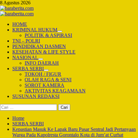
Skip
8 Agustus 2026
to
content
Primary
Menu
HOME
KRIMINAL HUKUM
POLITIK & ASPIRASI
TNI – POLRI
PENDIDIKAN DASMEN
KESEHATAN & LIFE STYLE
NASIONAL
INFO DAERAH
SERBA SERBI
TOKOH / FIGUR
OLAH RAGA & SENI
SOROT KAMERA
AKTIVITAS KEAGAMAAN
SUSUNAN REDAKSI
Cari
untuk:
Home
SERBA SERBI
Kepastian Masuk Ke Lapak Baru Pasar Sentral Jadi Pertanyaan
Warga Pada Kapolresta Gorontalo Kota di Jum’at Curhat