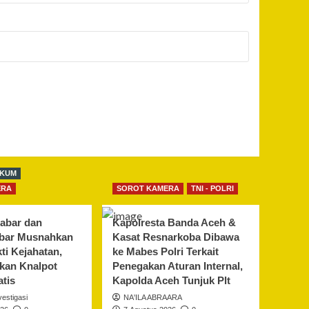
UKUM
ERA
SOROT KAMERA
TNI - POLRI
abar dan
Kapolresta Banda Aceh &
abar Musnahkan
Kasat Resnarkoba Dibawa
ti Kejahatan,
ke Mabes Polri Terkait
kan Knalpot
Penegakan Aturan Internal,
atis
Kapolda Aceh Tunjuk Plt
estigasi
NA'ILA ABRAARA