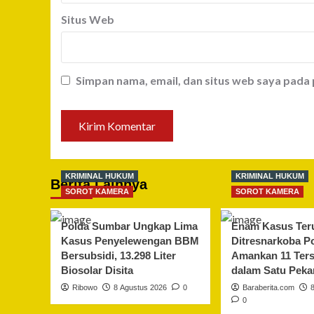
Situs Web
Simpan nama, email, dan situs web saya pada
KRIMINAL HUKUM
KRIMINAL HUKUM
Berita Lainnya
SOROT KAMERA
SOROT KAMERA
Polda Sumbar Ungkap Lima
Enam Kasus Ter
Kasus Penyelewengan BBM
Ditresnarkoba P
Bersubsidi, 13.298 Liter
Amankan 11 Ter
Biosolar Disita
dalam Satu Peka
Ribowo
8 Agustus 2026
0
Baraberita.com
0