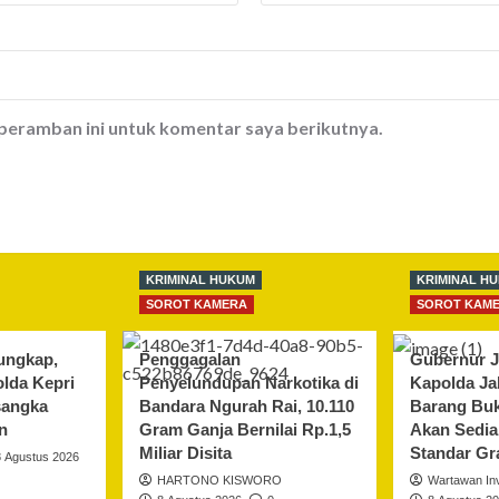
 peramban ini untuk komentar saya berikutnya.
KRIMINAL HUKUM
KRIMINAL H
SOROT KAMERA
SOROT KAM
ungkap,
Penggagalan
Gubernur J
olda Kepri
Penyelundupan Narkotika di
Kapolda J
sangka
Bandara Ngurah Rai, 10.110
Barang Buk
n
Gram Ganja Bernilai Rp.1,5
Akan Sedia
Miliar Disita
Standar Gr
8 Agustus 2026
HARTONO KISWORO
Wartawan Inv