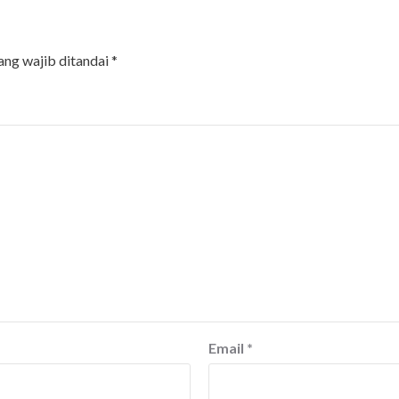
ang wajib ditandai
*
Email
*