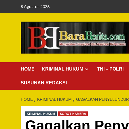
Skip
8 Agustus 2026
to
content
HOME
KRIMINAL HUKUM
TNI – POLRI
SUSUNAN REDAKSI
HOME
KRIMINAL HUKUM
GAGALKAN PENYELUNDUPA
KRIMINAL HUKUM
SOROT KAMERA
Gagalkan Peny