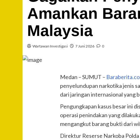
Amankan Baran
Malaysia
Wartawan Investigasi
7 Juni 2026
0
Medan – SUMUT –
Baraberita.c
penyelundupan narkotika jenis s
dari jaringan internasional yang 
Pengungkapan kasus besar ini dis
operasi penindakan yang dilakuk
mengangkut barang bukti dari w
Direktur Reserse Narkoba Polda S