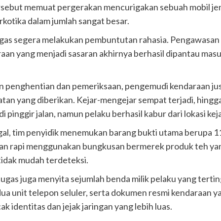
tersebut memuat pergerakan mencurigakan sebuah mobil je
kotika dalam jumlah sangat besar.
ugas segera melakukan pembuntutan rahasia. Pengawasan 
raan yang menjadi sasaran akhirnya berhasil dipantau mas
 penghentian dan pemeriksaan, pengemudi kendaraan just
tan yang diberikan. Kejar-mengejar sempat terjadi, hingg
 pinggir jalan, namun pelaku berhasil kabur dari lokasi kej
gal, tim penyidik menemukan barang bukti utama berupa 11
an rapi menggunakan bungkusan bermerek produk teh yang 
idak mudah terdeteksi.
tugas juga menyita sejumlah benda milik pelaku yang tertin
 dua unit telepon seluler, serta dokumen resmi kendaraan 
ak identitas dan jejak jaringan yang lebih luas.