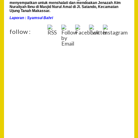
menyempatkan untuk menshalati dan mendoakan Jenazah Alm
Nuraliyah Ibnu di Masjid Nurul Amal di Jl. Satando, Kecamatan
Ujung Tanah Makassar.
Laporan : Syamsul Bahri
follow :
P
Pre
Gub
Na
& W
Sul
Um
Tig
Na
Cal
Sek
Sul
Next
Kapolda
Kaltim Irjen