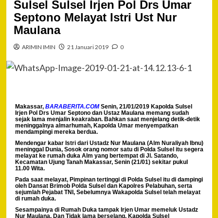
Sulsel Sulsel Irjen Pol Drs Umar
Septono Melayat Istri Ust Nur
Maulana
ARIMIN IMIN
21 Januari 2019
0
Makassar,
BARABERITA.COM
Senin, 21/01/2019 Kapolda Sulsel
Irjen Pol Drs Umar Septono dan Ustaz Maulana memang sudah
sejak lama menjalin keakraban. Bahkan saat menjelang detik-detik
meninggalnya almarhumah, Kapolda Umar menyempatkan
mendampingi mereka berdua.
Mendengar kabar Istri dari Ustadz Nur Maulana (Alm Nuraliyah Ibnu)
meninggal Dunia, Sosok orang nomor satu di Polda Sulsel itu segera
melayat ke rumah duka Alm yang bertempat di Jl. Satando,
Kecamatan Ujung Tanah Makassar, Senin (21/01) sekitar pukul
11.00 Wita.
Pada saat melayat, Pimpinan tertinggi di Polda Sulsel itu di dampingi
oleh Dansat Brimob Polda Sulsel dan Kapolres Pelabuhan, serta
sejumlah Pejabat TNI, Sebelumnya Wakapolda Sulsel telah melayat
di rumah duka.
Sesampainya di Rumah Duka tampak Irjen Umar memeluk Ustadz
Nur Maulana. Dan Tidak lama berselang, Kapolda Sulsel