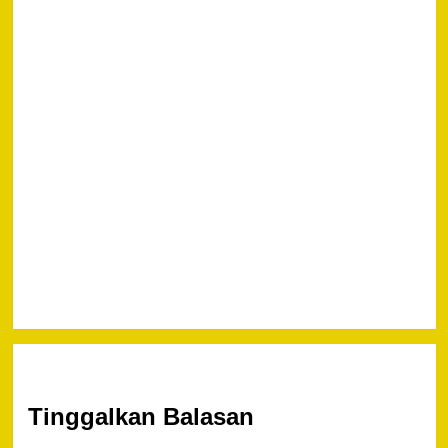
Pol. Drs.
Priyo
Widyanto,
Tanda
Tangani
Pakta
Integritas
Seleksi
Sespimmen,
Sespimma
dan SIP TA.
2019
Tinggalkan Balasan