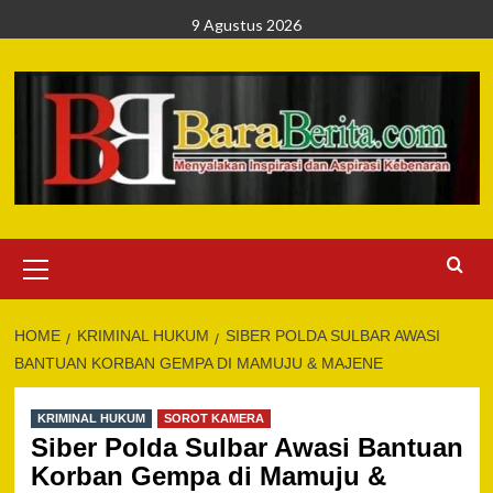
Skip
9 Agustus 2026
to
content
Primary
Menu
HOME
KRIMINAL HUKUM
SIBER POLDA SULBAR AWASI
BANTUAN KORBAN GEMPA DI MAMUJU & MAJENE
KRIMINAL HUKUM
SOROT KAMERA
Siber Polda Sulbar Awasi Bantuan
Korban Gempa di Mamuju &