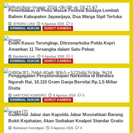
Penembakan di Pintu Masuk Festival Budaya Lembah
Baliem Kabupaten Jayawijaya, Dua Warga Sipil Terluka
ATRIANI LUAS
8 Agustus 2026
0
KRIMINAL HUKUM
SOROT KAMERA
Enam Kasus Terungkap, Ditresnarkoba Polda Kepri
Amankan 11 Tersangka dalam Satu Pekan
Baraberita.com
8 Agustus 2026
0
KRIMINAL HUKUM
SOROT KAMERA
Penggagalan Penyelundupan Narkotika di Bandara
Ngurah Rai, 10.110 Gram Ganja Bernilai Rp.1,5 Miliar
Disita
HARTONO KISWORO
8 Agustus 2026
0
KRIMINAL HUKUM
SOROT KAMERA
Gubernur Jabar dan Kapolda Jabar Musnahkan Barang
Bukti Kejahatan, Akan Sediakan Knalpot Standar Gratis
Wartawan Investigasi
8 Agustus 2026
0