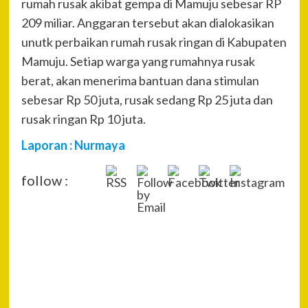
rumah rusak akibat gempa di Mamuju sebesar RP
209 miliar. Anggaran tersebut akan dialokasikan
unutk perbaikan rumah rusak ringan di Kabupaten
Mamuju. Setiap warga yang rumahnya rusak
berat, akan menerima bantuan dana stimulan
sebesar Rp 50 juta, rusak sedang Rp 25 juta dan
rusak ringan Rp 10 juta.
Laporan : Nurmaya
follow :
P
Pre
Did
Na
Kor
Dan
19 
Mili
Tah