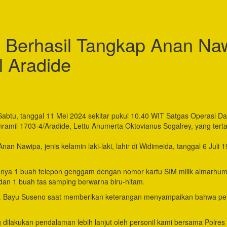
 Berhasil Tangkap Anan Na
 Aradide
Sabtu, tanggal 11 Mei 2024 sekitar pukul 10.40 WIT Satgas Operasi 
amil 1703-4/Aradide, Lettu Anumerta Oktovianus Sogalrey, yang ter
nan Nawipa, jenis kelamin laki-laki, lahir di Widimeida, tanggal 6 Ju
anya 1 buah telepon genggam dengan nomor kartu SIM milik almarhum 
 dan 1 buah tas samping berwarna biru-hitam.
Bayu Suseno saat memberikan keterangan menyampaikan bahwa pelaku 
 dilakukan pendalaman lebih lanjut oleh personil kami bersama Polres