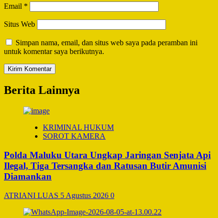
Email
*
Situs Web
Simpan nama, email, dan situs web saya pada peramban ini
untuk komentar saya berikutnya.
Berita Lainnya
KRIMINAL HUKUM
SOROT KAMERA
Polda Maluku Utara Ungkap Jaringan Senjata Api
Ilegal, Tiga Tersangka dan Ratusan Butir Amunisi
Diamankan
ATRIANI LUAS
5 Agustus 2026
0