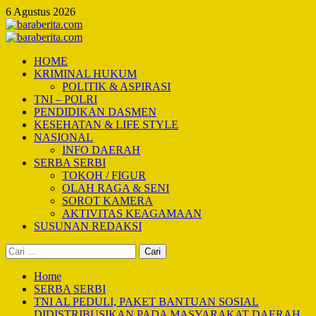
Skip
6 Agustus 2026
to
content
Primary
Menu
HOME
KRIMINAL HUKUM
POLITIK & ASPIRASI
TNI – POLRI
PENDIDIKAN DASMEN
KESEHATAN & LIFE STYLE
NASIONAL
INFO DAERAH
SERBA SERBI
TOKOH / FIGUR
OLAH RAGA & SENI
SOROT KAMERA
AKTIVITAS KEAGAMAAN
SUSUNAN REDAKSI
Cari
untuk:
Home
SERBA SERBI
TNI AL PEDULI, PAKET BANTUAN SOSIAL
DIDISTRIBUSIKAN PADA MASYARAKAT DAERAH