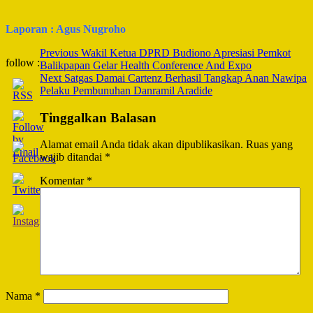
Laporan : Agus Nugroho
Post
Previous
Wakil Ketua DPRD Budiono Apresiasi Pemkot
follow :
Balikpapan Gelar Health Conference And Expo
Navigation
Next
Satgas Damai Cartenz Berhasil Tangkap Anan Nawipa
Pelaku Pembunuhan Danramil Aradide
Tinggalkan Balasan
Alamat email Anda tidak akan dipublikasikan.
Ruas yang
wajib ditandai
*
Komentar
*
Nama
*