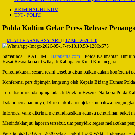
KRIMINAL HUKUM
TNI - POLRI
Polda Kaltim Gelar Press Release Penang
M. ALI HASAN ASY'ARI
17 Mei 2026
0
Samarinda – KALTIM –
Baraberita.com
– Polda Kalimantan Timur m
Kasat Resnarkoba di wilayah Kabupaten Kutai Kartanegara.
Pengungkapan secara resmi tersebut disampaikan dalam konferensi pe
Konferensi pers dipimpin langsung oleh Kepala Bidang Humas Polda K
Turut hadir mendampingi adalah Direktur Reserse Narkoba Polda Ka
Dalam pemaparannya, Dirresnarkoba menjelaskan bahwa pengungkapan 
Informasi yang diterima mengindikasikan adanya pengiriman paket men
Menindaklanjuti laporan tersebut, tim penyidik segera melakukan pen
Pada tanggal 30 April 2026 sekitar pukul 15.00 Waktu Indonesia Teng