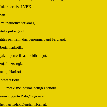
Kukar berinisial YBK.
pan.
at narkotika terlarang.
tetis golongan II.
itas pengirim dan penerima yang berulang.
berisi narkotika.
lani pemeriksaan lebih lanjut.
njadi tersangka.
entang Narkotika.
profesi Polri.
u, meski melibatkan petugas sendiri.
num anggota Polri,” tegasnya.
rhentian Tidak Dengan Hormat.