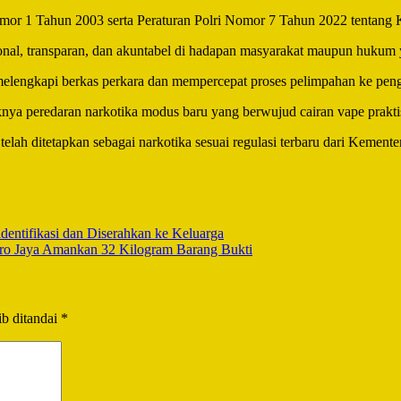
mor 1 Tahun 2003 serta Peraturan Polri Nomor 7 Tahun 2022 tentang Ko
onal, transparan, dan akuntabel di hadapan masyarakat maupun hukum 
melengkapi berkas perkara dan mempercepat proses pelimpahan ke peng
ya peredaran narkotika modus baru yang berwujud cairan vape prakti
elah ditetapkan sebagai narkotika sesuai regulasi terbaru dari Kemen
ntifikasi dan Diserahkan ke Keluarga
tro Jaya Amankan 32 Kilogram Barang Bukti
b ditandai
*