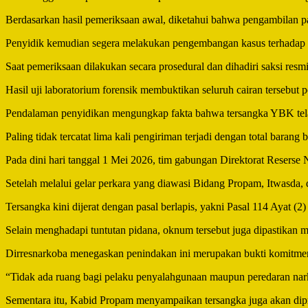
Berdasarkan hasil pemeriksaan awal, diketahui bahwa pengambilan pa
Penyidik kemudian segera melakukan pengembangan kasus terhadap pak
Saat pemeriksaan dilakukan secara prosedural dan dihadiri saksi res
Hasil uji laboratorium forensik membuktikan seluruh cairan tersebut
Pendalaman penyidikan mengungkap fakta bahwa tersangka YBK telah
Paling tidak tercatat lima kali pengiriman terjadi dengan total barang
Pada dini hari tanggal 1 Mei 2026, tim gabungan Direktorat Reser
Setelah melalui gelar perkara yang diawasi Bidang Propam, Itwasda, 
Tersangka kini dijerat dengan pasal berlapis, yakni Pasal 114 Ayat
Selain menghadapi tuntutan pidana, oknum tersebut juga dipastikan men
Dirresnarkoba menegaskan penindakan ini merupakan bukti komitmen 
“Tidak ada ruang bagi pelaku penyalahgunaan maupun peredaran nark
Sementara itu, Kabid Propam menyampaikan tersangka juga akan dip