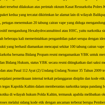
ket tersebut dilakukan atas perintah oknum Kasat Resnarkoba Polres 
et kedua yang tercatat dikirimkan ke alamat lain di wilayah Balikpa
mi, petugas menemukan 20 tabung cairan vape yang diduga mengandung z
 positif mengandung Hexahydrocannabinol atau HHC, yaitu narkotika sin
 beberapa kali memerintahkan pengambilan paket serupa dengan ident
 bukti yang berhasil diamankan mencapai sekitar 100 tabung cairan vape 
se Narkoba bersama Bidang Propam resmi mengamankan YBK untuk menja
dan Bidang Hukum, status YBK secara resmi ditingkatkan dari saksi me
 (2) dan atau Pasal 112 Ayat (2) Undang-Undang Nomor 35 Tahun 2009 t
jalani pemeriksaan internal terkait pelanggaran disiplin dan kode etik 
tegas Kapolda Kaltim dalam memberantas narkotika tanpa pandang bul
otika di wilayah hukum Polda Kaltim, termasuk apabila melibatkan ok
roses melalui sidang kode etik dengan ancaman terberat berupa Pembe