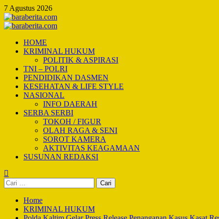
Skip
7 Agustus 2026
to
content
Primary
Menu
HOME
KRIMINAL HUKUM
POLITIK & ASPIRASI
TNI – POLRI
PENDIDIKAN DASMEN
KESEHATAN & LIFE STYLE
NASIONAL
INFO DAERAH
SERBA SERBI
TOKOH / FIGUR
OLAH RAGA & SENI
SOROT KAMERA
AKTIVITAS KEAGAMAAN
SUSUNAN REDAKSI
Cari
untuk:
Home
KRIMINAL HUKUM
Polda Kaltim Gelar Press Release Penanganan Kasus Kasat Re