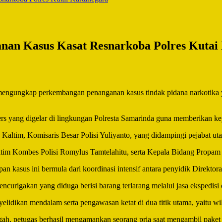
anan Kasus Kasat Resnarkoba Polres Kutai
engungkap perkembangan penanganan kasus tindak pidana narkotika y
rs yang digelar di lingkungan Polresta Samarinda guna memberikan ke
altim, Komisaris Besar Polisi Yuliyanto, yang didampingi pejabat uta
ltim Kombes Polisi Romylus Tamtelahitu, serta Kepala Bidang Propam
kasus ini bermula dari koordinasi intensif antara penyidik Direktor
curigakan yang diduga berisi barang terlarang melalui jasa ekspedisi
yelidikan mendalam serta pengawasan ketat di dua titik utama, yaitu 
ah, petugas berhasil mengamankan seorang pria saat mengambil paket d