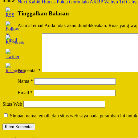
follow :
Next
Kabid Humas Polda Gorontalo AKBP Wahyu Tri Cahyono,
Navigation
Tinggalkan Balasan
Alamat email Anda tidak akan dipublikasikan.
Ruas yang waji
Komentar
*
Nama
*
Email
*
Situs Web
Simpan nama, email, dan situs web saya pada peramban ini untuk