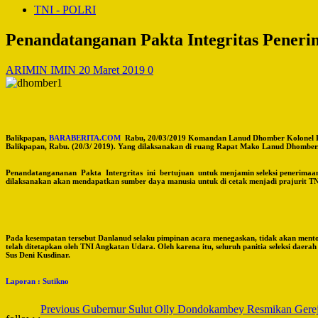
TNI - POLRI
Penandatanganan Pakta Integritas Pener
ARIMIN IMIN
20 Maret 2019
0
Balikpapan,
BARABERITA.COM
Rabu, 20/03/2019 Komandan Lanud Dhomber Kolonel Pn
Balikpapan, Rabu. (20/3/ 2019). Yang dilaksanakan di ruang Rapat Mako Lanud Dhomber
Penandatangananan Pakta Intergritas ini bertujuan untuk menjamin seleksi penerimaan 
dilaksanakan akan mendapatkan sumber daya manusia untuk di cetak menjadi prajurit TNI
Pada kesempatan tersebut Danlanud selaku pimpinan acara menegaskan, tidak akan mentol
telah ditetapkan oleh TNI Angkatan Udara. Oleh karena itu, seluruh panitia seleksi da
Sus Deni Kusdinar.
Laporan : Sutikno
Post
Previous
Gubernur Sulut Olly Dondokambey Resmikan Gereja