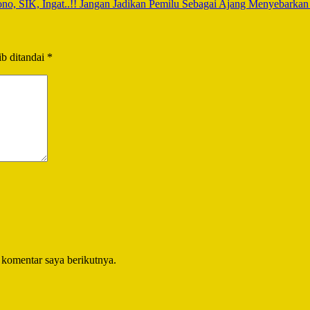
 SIK, Ingat..!! Jangan Jadikan Pemilu Sebagai Ajang Menyebarkan
b ditandai
*
 komentar saya berikutnya.