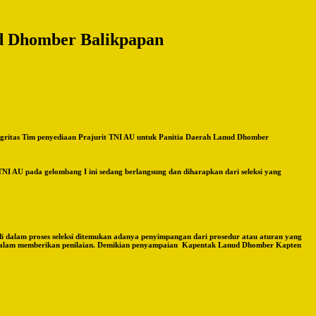
ud Dhomber Balikpapan
itas Tim penyediaan Prajurit TNI AU untuk Panitia Daerah Lanud Dhomber
I AU pada gelombang I ini sedang berlangsung dan diharapkan dari seleksi yang
di dalam proses seleksi ditemukan adanya penyimpangan dari prosedur atau aturan yang
ektif dalam memberikan penilaian. Demikian penyampaian Kapentak Lanud Dhomber Kapten