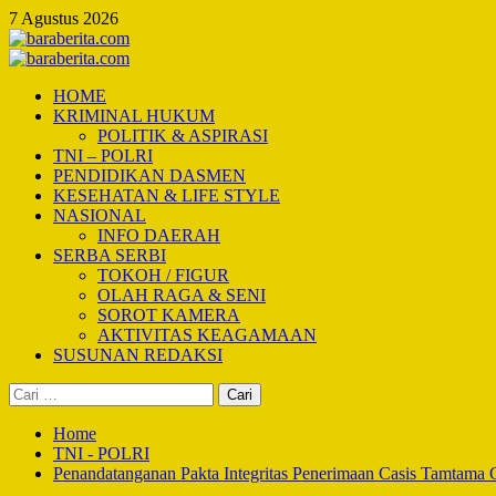
Skip
7 Agustus 2026
to
content
Primary
Menu
HOME
KRIMINAL HUKUM
POLITIK & ASPIRASI
TNI – POLRI
PENDIDIKAN DASMEN
KESEHATAN & LIFE STYLE
NASIONAL
INFO DAERAH
SERBA SERBI
TOKOH / FIGUR
OLAH RAGA & SENI
SOROT KAMERA
AKTIVITAS KEAGAMAAN
SUSUNAN REDAKSI
Cari
untuk:
Home
TNI - POLRI
Penandatanganan Pakta Integritas Penerimaan Casis Tamtam