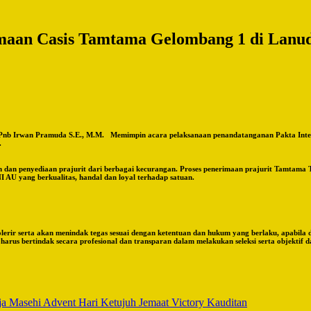
imaan Casis Tamtama Gelombang 1 di Lan
b Irwan Pramuda S.E., M.M. Memimpin acara pelaksanaan penandatanganan Pakta Integr
.
dan penyediaan prajurit dari berbagai kecurangan. Proses penerimaan prajurit Tamtama TN
 AU yang berkualitas, handal dan loyal terhadap satuan.
erir serta akan menindak tegas sesuai dengan ketentuan dan hukum yang berlaku, apabila 
erah harus bertindak secara profesional dan transparan dalam melakukan seleksi serta obj
 Masehi Advent Hari Ketujuh Jemaat Victory Kauditan