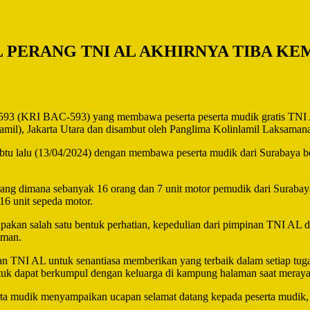
 PERANG TNI AL AKHIRNYA TIBA KE
3 (KRI BAC-593) yang membawa peserta peserta mudik gratis TNI A
lamil), Jakarta Utara dan disambut oleh Panglima Kolinlamil Laksam
tu lalu (13/04/2024) dengan membawa peserta mudik dari Surabaya be
ang dimana sebanyak 16 orang dan 7 unit motor pemudik dari Surab
16 unit sepeda motor.
akan salah satu bentuk perhatian, kepedulian dari pimpinan TNI AL 
aman.
an TNI AL untuk senantiasa memberikan yang terbaik dalam setiap tug
ntuk dapat berkumpul dengan keluarga di kampung halaman saat meraya
ta mudik menyampaikan ucapan selamat datang kepada peserta mudik, k