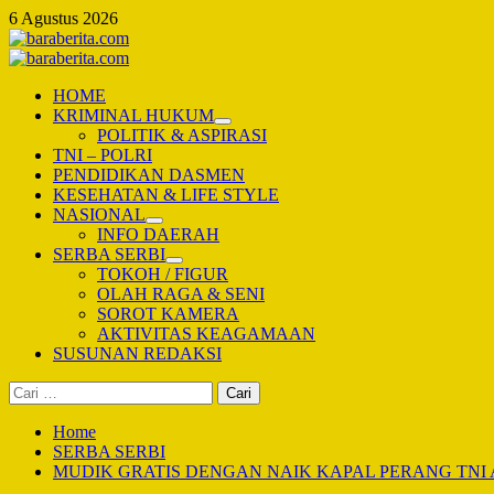
Skip
6 Agustus 2026
to
content
Primary
Menu
HOME
KRIMINAL HUKUM
POLITIK & ASPIRASI
TNI – POLRI
PENDIDIKAN DASMEN
KESEHATAN & LIFE STYLE
NASIONAL
INFO DAERAH
SERBA SERBI
TOKOH / FIGUR
OLAH RAGA & SENI
SOROT KAMERA
AKTIVITAS KEAGAMAAN
SUSUNAN REDAKSI
Cari
untuk:
Home
SERBA SERBI
MUDIK GRATIS DENGAN NAIK KAPAL PERANG TNI 