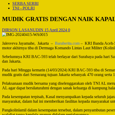
SERBA SERBI
TNI - POLRI
MUDIK GRATIS DENGAN NAIK KAPAL
DIRSON LASANUDIN
15 April 2024
0
Jalesveva Jayamahe, Jakarta –
Baraberita.com
– KRI Banda Aceh-59
motor akhirnya tiba di Dermaga Komando Lintas Laut Militer (Kolin
Sebelumnya KRI BAC-593 telah berlayar dari Surabaya pada hari Sab
dan Jakarta.
Pada hari Minggu kemarin (14/03/2024) KRI BAC-593 tiba di Semar
mudik gratis dari Semarang tujuan Jakarta sebanyak 470 orang serta 1
Pelaksanaan mudik bersama yang diselenggarakan oleh TNI AL merup
AL agar dapat bersilaturahmi dengan sanak keluarga di kampung hal
Pada kesempatan terpisah, Kasal menyampaikan kepada seluruh jajar
masyarakat, dalam hal ini memberikan fasilitas kepada masyarakat u
Pangkolinlamil dalam kesempatan tersebut, dalam penyambutan peser
walafiat tanpa kendala apapun didalam perjalanannya.