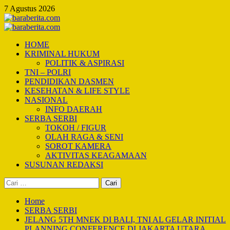
Skip
7 Agustus 2026
to
content
Primary
Menu
HOME
KRIMINAL HUKUM
POLITIK & ASPIRASI
TNI – POLRI
PENDIDIKAN DASMEN
KESEHATAN & LIFE STYLE
NASIONAL
INFO DAERAH
SERBA SERBI
TOKOH / FIGUR
OLAH RAGA & SENI
SOROT KAMERA
AKTIVITAS KEAGAMAAN
SUSUNAN REDAKSI
Cari
untuk:
Home
SERBA SERBI
JELANG 5TH MNEK DI BALI, TNI AL GELAR INITIAL
PLANNING CONFERENCE DI JAKARTA UTARA