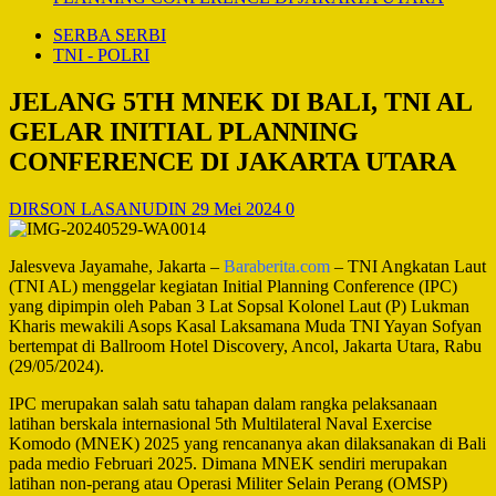
SERBA SERBI
TNI - POLRI
JELANG 5TH MNEK DI BALI, TNI AL
GELAR INITIAL PLANNING
CONFERENCE DI JAKARTA UTARA
DIRSON LASANUDIN
29 Mei 2024
0
Jalesveva Jayamahe, Jakarta –
Baraberita.com
– TNI Angkatan Laut
(TNI AL) menggelar kegiatan Initial Planning Conference (IPC)
yang dipimpin oleh Paban 3 Lat Sopsal Kolonel Laut (P) Lukman
Kharis mewakili Asops Kasal Laksamana Muda TNI Yayan Sofyan
bertempat di Ballroom Hotel Discovery, Ancol, Jakarta Utara, Rabu
(29/05/2024).
IPC merupakan salah satu tahapan dalam rangka pelaksanaan
latihan berskala internasional 5th Multilateral Naval Exercise
Komodo (MNEK) 2025 yang rencananya akan dilaksanakan di Bali
pada medio Februari 2025. Dimana MNEK sendiri merupakan
latihan non-perang atau Operasi Militer Selain Perang (OMSP)