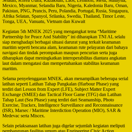
Selatan, Korea Utara, Kazakstan, Laos, Lebanon, Mesir, Malaysia,
Mexico, Myanmar, Selandia Baru, Nigeria, Kaledonia Baru, Oman,
Pakistan, PNG, Prancis, Peru, Polandia, Portugal, Rusia, Singapura,
Afrika Selatan, Spanyol, Srilanka, Swedia, Thailand, Timor Leste,
Tonga, UEA, Vanuatu, Vietnam dan Kuwait
Kegiatan 5th MNEK 2025 yang mengangkat tema “Maritime
Partnership for Peace And Stability” ini diharapkan TNI AL selalu
siap menghadapi berbagai situasi darurat yang terkait keamanan
maritim seperti bencana alam, keamanan rute pelayaran dari bahaya
navigasi dan tindak perompakan maupun pencurian serta juga
diharapkan dapat meningkatkan interoperabilitas diantara angkatan
laut dalam mengatasi dan mempertahankan stabilitas keamanan
maritim.
Selama penyelenggaran MNEK, akan menampilkan beberapa serial
latihan seperti Latihan Tahap Pangkalan (Harbour Phase) yang
terdiri dari Lesson from Expert (LFE), Subject Matter Expert
Exchange (SMEE) dan Tactical Floor Game (TFG) dan Latihan
Tahap Laut (Sea Phase) yang terdiri dari Seamanship, Photo
Exercise, Trackex, Intelligence Surveillance and Reconnaissance
(ISR), Marsec / Maritime Interdiction Operation (MIO), SAR &
Medevac serta Miscex.
Selain pelaksanaan latihan juga digelar sejumlah kegiatan meliputi
pembangunan fasilitas umum atau Engineering Civic Action