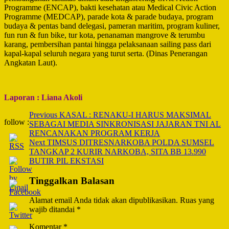
Programme (ENCAP), bakti kesehatan atau Medical Civic Action
Programme (MEDCAP), parade kota & parade budaya, program
budaya & pentas band delegasi, pameran maritim, program kuliner,
fun run & fun bike, tur kota, penanaman mangrove & terumbu
karang, pembersihan pantai hingga pelaksanaan sailing pass dari
kapal-kapal seluruh negara yang turut serta. (Dinas Penerangan
Angkatan Laut).
Laporan : Liana Akoli
Post
Previous
KASAL : RENAKU-I HARUS MAKSIMAL
follow :
SEBAGAI MEDIA SINKRONISASI JAJARAN TNI AL
Navigation
RENCANAKAN PROGRAM KERJA
Next
TIMSUS DITRESNARKOBA POLDA SUMSEL
TANGKAP 2 KURIR NARKOBA, SITA BB 13.990
BUTIR PIL EKSTASI
Tinggalkan Balasan
Alamat email Anda tidak akan dipublikasikan.
Ruas yang
wajib ditandai
*
Komentar
*