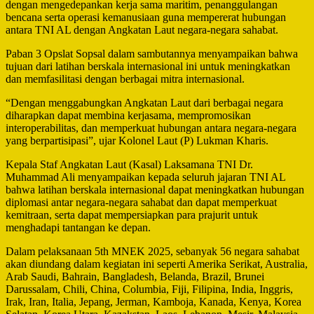
dengan mengedepankan kerja sama maritim, penanggulangan
bencana serta operasi kemanusiaan guna mempererat hubungan
antara TNI AL dengan Angkatan Laut negara-negara sahabat.
Paban 3 Opslat Sopsal dalam sambutannya menyampaikan bahwa
tujuan dari latihan berskala internasional ini untuk meningkatkan
dan memfasilitasi dengan berbagai mitra internasional.
“Dengan menggabungkan Angkatan Laut dari berbagai negara
diharapkan dapat membina kerjasama, mempromosikan
interoperabilitas, dan memperkuat hubungan antara negara-negara
yang berpartisipasi”, ujar Kolonel Laut (P) Lukman Kharis.
Kepala Staf Angkatan Laut (Kasal) Laksamana TNI Dr.
Muhammad Ali menyampaikan kepada seluruh jajaran TNI AL
bahwa latihan berskala internasional dapat meningkatkan hubungan
diplomasi antar negara-negara sahabat dan dapat memperkuat
kemitraan, serta dapat mempersiapkan para prajurit untuk
menghadapi tantangan ke depan.
Dalam pelaksanaan 5th MNEK 2025, sebanyak 56 negara sahabat
akan diundang dalam kegiatan ini seperti Amerika Serikat, Australia,
Arab Saudi, Bahrain, Bangladesh, Belanda, Brazil, Brunei
Darussalam, Chili, China, Columbia, Fiji, Filipina, India, Inggris,
Irak, Iran, Italia, Jepang, Jerman, Kamboja, Kanada, Kenya, Korea