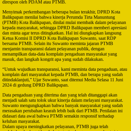
direspon oleh PDAM atau PTMB.
Menyimak perkembangan beberapa bulan terakhir, DPRD Kota
Balikpapan menilai bahwa kinerja Perumda Tirta Manuntung
(PTMB) Kota Balikpapan, dinilai mulai membaik dalam pelayanan
kepada masyarakat, sehingga DPRD Balikpapan memberi apresiasi
dan minta agar terus ditingkatkan. Hal ini diungkapkan langsung
Ketua Komisi II DPRD Kota Balikpapan Suwanto, saat RDP
bersama PTMB. Selain itu Suwanto meminta jajaran PTMB
menjamin transparansi dalam pelayanan publik, dengan
menampilkan data-data komplain pengaduan masyarakat yang
masuk, dan langkah kongrit apa yang sudah dilakukan.
“Untuk wujudkan transparansi, kami meminta data pengaduan, atau
komplain dari masyarakat kepada PTMB, dan berapa yang sudah
ditindaklanjuti,” Ujar Suwanto, saat ditemui Media Selasa 11 Juni
2024 di gedung DPRD Balikpapan.
Data pengaduan yang diterima dan yang telah ditanggapi akan
menjadi salah satu tolok ukur kinerja dalam melayani masyarakat.
Suwanto mengungkapkan bahwa banyak masyarakat yang sudah
merasakan perubahan kearah lebih baik dari PTMB. Penilaian ini
didasari data awal bahwa PTMB semakin responsif terhadap
keluhan masyarakat.
Dalam upaya meningkatkan pelayanan, PTMB juga telah