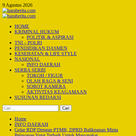
Skip
9 Agustus 2026
to
content
Primary
Menu
HOME
KRIMINAL HUKUM
POLITIK & ASPIRASI
TNI – POLRI
PENDIDIKAN DASMEN
KESEHATAN & LIFE STYLE
NASIONAL
INFO DAERAH
SERBA SERBI
TOKOH / FIGUR
OLAH RAGA & SENI
SOROT KAMERA
AKTIVITAS KEAGAMAAN
SUSUNAN REDAKSI
Cari
untuk:
Home
INFO DAERAH
Gelar RDP Dengan PTMB, DPRD Balikpapan Minta
Pelayanan Yang Terbaik Untuk Masyarakat