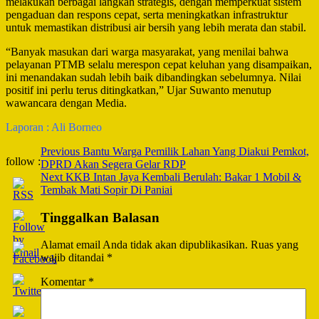
melakukan berbagai langkah strategis, dengan memperkuat sistem
pengaduan dan respons cepat, serta meningkatkan infrastruktur
untuk memastikan distribusi air bersih yang lebih merata dan stabil.
“Banyak masukan dari warga masyarakat, yang menilai bahwa
pelayanan PTMB selalu merespon cepat keluhan yang disampaikan,
ini menandakan sudah lebih baik dibandingkan sebelumnya. Nilai
positif ini perlu terus ditingkatkan,” Ujar Suwanto menutup
wawancara dengan Media.
Laporan : Ali Borneo
Post
Previous
Bantu Warga Pemilik Lahan Yang Diakui Pemkot,
follow :
DPRD Akan Segera Gelar RDP
Navigation
Next
KKB Intan Jaya Kembali Berulah: Bakar 1 Mobil &
Tembak Mati Sopir Di Paniai
Tinggalkan Balasan
Alamat email Anda tidak akan dipublikasikan.
Ruas yang
wajib ditandai
*
Komentar
*