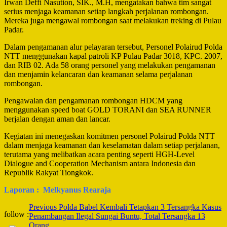
Irwan Deffi Nasution, SIK., M.H, mengatakan bahwa tim sangat
serius menjaga keamanan setiap langkah perjalanan rombongan.
Mereka juga mengawal rombongan saat melakukan treking di Pulau
Padar.
Dalam pengamanan alur pelayaran tersebut, Personel Polairud Polda
NTT menggunakan kapal patroli KP Pulau Padar 3018, KPC. 2007,
dan RIB 02. Ada 58 orang personel yang melakukan pengamanan
dan menjamin kelancaran dan keamanan selama perjalanan
rombongan.
Pengawalan dan pengamanan rombongan HDCM yang
menggunakan speed boat GOLD TORANI dan SEA RUNNER
berjalan dengan aman dan lancar.
Kegiatan ini menegaskan komitmen personel Polairud Polda NTT
dalam menjaga keamanan dan keselamatan dalam setiap perjalanan,
terutama yang melibatkan acara penting seperti HGH-Level
Dialogue and Cooperation Mechanism antara Indonesia dan
Republik Rakyat Tiongkok.
Laporan : Melkyanus Rearaja
Post
Previous
Polda Babel Kembali Tetapkan 3 Tersangka Kasus
follow :
Penambangan Ilegal Sungai Buntu, Total Tersangka 13
Navigation
Orang