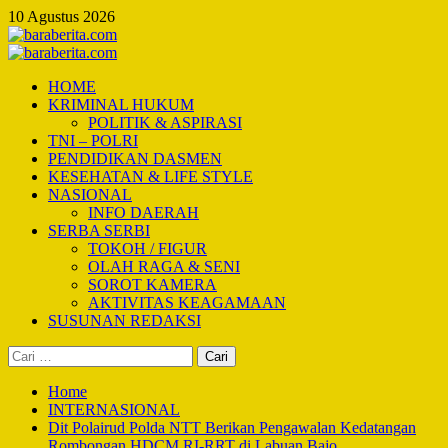
Skip
10 Agustus 2026
to
content
Primary
Menu
HOME
KRIMINAL HUKUM
POLITIK & ASPIRASI
TNI – POLRI
PENDIDIKAN DASMEN
KESEHATAN & LIFE STYLE
NASIONAL
INFO DAERAH
SERBA SERBI
TOKOH / FIGUR
OLAH RAGA & SENI
SOROT KAMERA
AKTIVITAS KEAGAMAAN
SUSUNAN REDAKSI
Cari
untuk:
Home
INTERNASIONAL
Dit Polairud Polda NTT Berikan Pengawalan Kedatangan
Rombongan HDCM RI-RRT di Labuan Bajo