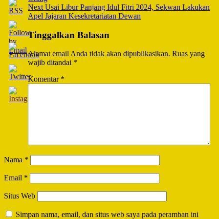
Next
Usai Libur Panjang Idul Fitri 2024, Sekwan Lakukan
Apel Jajaran Kesekretariatan Dewan
Tinggalkan Balasan
Alamat email Anda tidak akan dipublikasikan.
Ruas yang
wajib ditandai
*
Komentar
*
Nama
*
Email
*
Situs Web
Simpan nama, email, dan situs web saya pada peramban ini