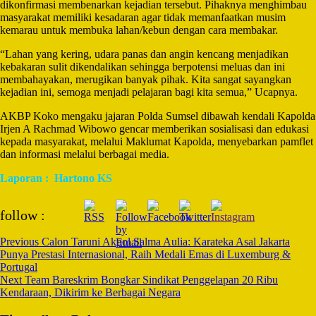
dikonfirmasi membenarkan kejadian tersebut. Pihaknya menghimbau
masyarakat memiliki kesadaran agar tidak memanfaatkan musim
kemarau untuk membuka lahan/kebun dengan cara membakar.
“Lahan yang kering, udara panas dan angin kencang menjadikan
kebakaran sulit dikendalikan sehingga berpotensi meluas dan ini
membahayakan, merugikan banyak pihak. Kita sangat sayangkan
kejadian ini, semoga menjadi pelajaran bagi kita semua,” Ucapnya.
AKBP Koko mengaku jajaran Polda Sumsel dibawah kendali Kapolda
Irjen A Rachmad Wibowo gencar memberikan sosialisasi dan edukasi
kepada masyarakat, melalui Maklumat Kapolda, menyebarkan pamflet
dan informasi melalui berbagai media.
Laporan : Hartono KS
Post
follow :
Navigation
Previous
Calon Taruni Akpol Salma Aulia: Karateka Asal Jakarta
Punya Prestasi Internasional, Raih Medali Emas di Luxemburg &
Portugal
Next
Team Bareskrim Bongkar Sindikat Penggelapan 20 Ribu
Kendaraan, Dikirim ke Berbagai Negara