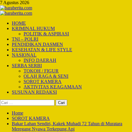
Skip
7 Agustus 2026
to
content
Primary
Menu
HOME
KRIMINAL HUKUM
POLITIK & ASPIRASI
TNI – POLRI
PENDIDIKAN DASMEN
KESEHATAN & LIFE STYLE
NASIONAL
INFO DAERAH
SERBA SERBI
TOKOH / FIGUR
OLAH RAGA & SENI
SOROT KAMERA
AKTIVITAS KEAGAMAAN
SUSUNAN REDAKSI
Cari
untuk:
Home
SOROT KAMERA
Bakar Lahan Sendiri, Kakek Muhadi 72 Tahun di Muratara
Meregang Nyawa Terkepung Api