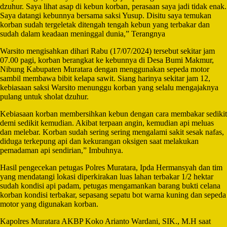
dzuhur. Saya lihat asap di kebun korban, perasaan saya jadi tidak enak.
Saya datangi kebunnya bersama saksi Yusup. Disitu saya temukan
korban sudah tergeletak ditengah tengah kebun yang terbakar dan
sudah dalam keadaan meninggal dunia,” Terangnya
Warsito mengisahkan dihari Rabu (17/07/2024) tersebut sekitar jam
07.00 pagi, korban berangkat ke kebunnya di Desa Bumi Makmur,
Nibung Kabupaten Muratara dengan menggunakan sepeda motor
sambil membawa bibit kelapa sawit. Siang harinya sekitar jam 12,
kebiasaan saksi Warsito menunggu korban yang selalu mengajaknya
pulang untuk sholat dzuhur.
Kebiasaan korban membersihkan kebun dengan cara membakar sedikit
demi sedikit kemudian. Akibat terpaan angin, kemudian api meluas
dan melebar. Korban sudah sering sering mengalami sakit sesak nafas,
diduga terkepung api dan kekurangan oksigen saat melakukan
pemadaman api sendirian,” Imbuhnya.
Hasil pengecekan petugas Polres Muratara, Ipda Hermansyah dan tim
yang mendatangi lokasi diperkirakan luas lahan terbakar 1/2 hektar
sudah kondisi api padam, petugas mengamankan barang bukti celana
korban kondisi terbakar, sepasang sepatu bot warna kuning dan sepeda
motor yang digunakan korban.
Kapolres Muratara AKBP Koko Arianto Wardani, SIK., M.H saat