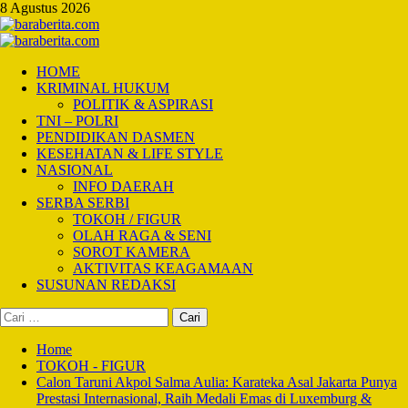
Skip
8 Agustus 2026
to
content
Primary
Menu
HOME
KRIMINAL HUKUM
POLITIK & ASPIRASI
TNI – POLRI
PENDIDIKAN DASMEN
KESEHATAN & LIFE STYLE
NASIONAL
INFO DAERAH
SERBA SERBI
TOKOH / FIGUR
OLAH RAGA & SENI
SOROT KAMERA
AKTIVITAS KEAGAMAAN
SUSUNAN REDAKSI
Cari
untuk:
Home
TOKOH - FIGUR
Calon Taruni Akpol Salma Aulia: Karateka Asal Jakarta Punya
Prestasi Internasional, Raih Medali Emas di Luxemburg &