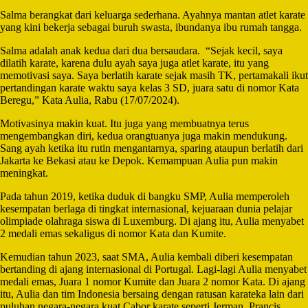
Salma berangkat dari keluarga sederhana. Ayahnya mantan atlet karate
yang kini bekerja sebagai buruh swasta, ibundanya ibu rumah tangga.
Salma adalah anak kedua dari dua bersaudara. “Sejak kecil, saya
dilatih karate, karena dulu ayah saya juga atlet karate, itu yang
memotivasi saya. Saya berlatih karate sejak masih TK, pertamakali ikut
pertandingan karate waktu saya kelas 3 SD, juara satu di nomor Kata
Beregu,” Kata Aulia, Rabu (17/07/2024).
Motivasinya makin kuat. Itu juga yang membuatnya terus
mengembangkan diri, kedua orangtuanya juga makin mendukung.
Sang ayah ketika itu rutin mengantarnya, sparing ataupun berlatih dari
Jakarta ke Bekasi atau ke Depok. Kemampuan Aulia pun makin
meningkat.
Pada tahun 2019, ketika duduk di bangku SMP, Aulia memperoleh
kesempatan berlaga di tingkat internasional, kejuaraan dunia pelajar
olimpiade olahraga siswa di Luxemburg. Di ajang itu, Aulia menyabet
2 medali emas sekaligus di nomor Kata dan Kumite.
Kemudian tahun 2023, saat SMA, Aulia kembali diberi kesempatan
bertanding di ajang internasional di Portugal. Lagi-lagi Aulia menyabet
medali emas, Juara 1 nomor Kumite dan Juara 2 nomor Kata. Di ajang
itu, Aulia dan tim Indonesia bersaing dengan ratusan karateka lain dari
puluhan negara-negara kuat Cabor karate seperti Jerman, Prancis,