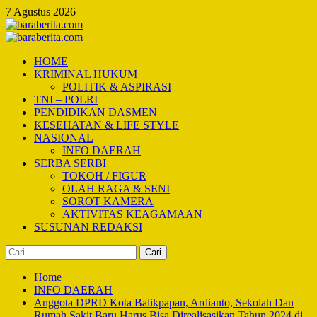
Skip
7 Agustus 2026
to
content
Primary
Menu
HOME
KRIMINAL HUKUM
POLITIK & ASPIRASI
TNI – POLRI
PENDIDIKAN DASMEN
KESEHATAN & LIFE STYLE
NASIONAL
INFO DAERAH
SERBA SERBI
TOKOH / FIGUR
OLAH RAGA & SENI
SOROT KAMERA
AKTIVITAS KEAGAMAAN
SUSUNAN REDAKSI
Cari
untuk:
Home
INFO DAERAH
Anggota DPRD Kota Balikpapan, Ardianto, Sekolah Dan
Rumah Sakit Baru Harus Bisa Direalisasikan Tahun 2024 di