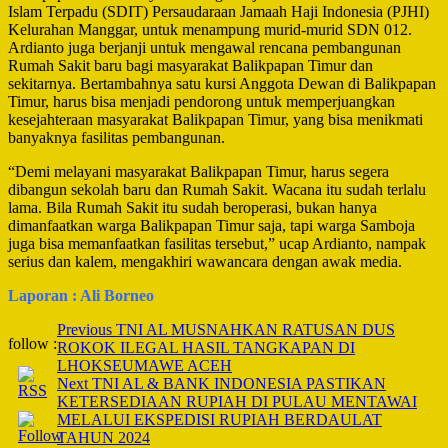
Islam Terpadu (SDIT) Persaudaraan Jamaah Haji Indonesia (PJHI)
Kelurahan Manggar, untuk menampung murid-murid SDN 012.
Ardianto juga berjanji untuk mengawal rencana pembangunan
Rumah Sakit baru bagi masyarakat Balikpapan Timur dan
sekitarnya. Bertambahnya satu kursi Anggota Dewan di Balikpapan
Timur, harus bisa menjadi pendorong untuk memperjuangkan
kesejahteraan masyarakat Balikpapan Timur, yang bisa menikmati
banyaknya fasilitas pembangunan.
“Demi melayani masyarakat Balikpapan Timur, harus segera
dibangun sekolah baru dan Rumah Sakit. Wacana itu sudah terlalu
lama. Bila Rumah Sakit itu sudah beroperasi, bukan hanya
dimanfaatkan warga Balikpapan Timur saja, tapi warga Samboja
juga bisa memanfaatkan fasilitas tersebut,” ucap Ardianto, nampak
serius dan kalem, mengakhiri wawancara dengan awak media.
Laporan : Ali Borneo
Post
Previous
TNI AL MUSNAHKAN RATUSAN DUS
follow :
ROKOK ILEGAL HASIL TANGKAPAN DI
Navigation
LHOKSEUMAWE ACEH
Next
TNI AL & BANK INDONESIA PASTIKAN
KETERSEDIAAN RUPIAH DI PULAU MENTAWAI
MELALUI EKSPEDISI RUPIAH BERDAULAT
TAHUN 2024