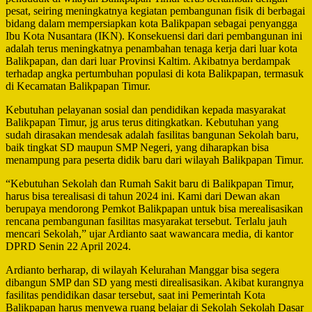
pesat, seiring meningkatnya kegiatan pembangunan fisik di berbagai
bidang dalam mempersiapkan kota Balikpapan sebagai penyangga
Ibu Kota Nusantara (IKN). Konsekuensi dari dari pembangunan ini
adalah terus meningkatnya penambahan tenaga kerja dari luar kota
Balikpapan, dan dari luar Provinsi Kaltim. Akibatnya berdampak
terhadap angka pertumbuhan populasi di kota Balikpapan, termasuk
di Kecamatan Balikpapan Timur.
Kebutuhan pelayanan sosial dan pendidikan kepada masyarakat
Balikpapan Timur, jg arus terus ditingkatkan. Kebutuhan yang
sudah dirasakan mendesak adalah fasilitas bangunan Sekolah baru,
baik tingkat SD maupun SMP Negeri, yang diharapkan bisa
menampung para peserta didik baru dari wilayah Balikpapan Timur.
“Kebutuhan Sekolah dan Rumah Sakit baru di Balikpapan Timur,
harus bisa terealisasi di tahun 2024 ini. Kami dari Dewan akan
berupaya mendorong Pemkot Balikpapan untuk bisa merealisasikan
rencana pembangunan fasilitas masyarakat tersebut. Terlalu jauh
mencari Sekolah,” ujar Ardianto saat wawancara media, di kantor
DPRD Senin 22 April 2024.
Ardianto berharap, di wilayah Kelurahan Manggar bisa segera
dibangun SMP dan SD yang mesti direalisasikan. Akibat kurangnya
fasilitas pendidikan dasar tersebut, saat ini Pemerintah Kota
Balikpapan harus menyewa ruang belajar di Sekolah Sekolah Dasar