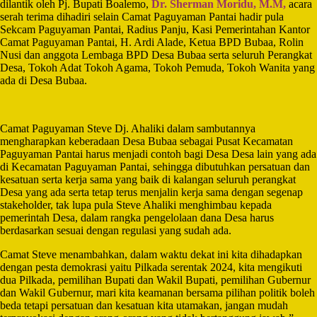
dilantik oleh Pj. Bupati Boalemo,
Dr. Sherman Moridu, M.M,
acara
serah terima dihadiri selain Camat Paguyaman Pantai hadir pula
Sekcam Paguyaman Pantai, Radius Panju, Kasi Pemerintahan Kantor
Camat Paguyaman Pantai, H. Ardi Alade, Ketua BPD Bubaa, Rolin
Nusi dan anggota Lembaga BPD Desa Bubaa serta seluruh Perangkat
Desa, Tokoh Adat Tokoh Agama, Tokoh Pemuda, Tokoh Wanita yang
ada di Desa Bubaa.
Camat Paguyaman Steve Dj. Ahaliki dalam sambutannya
mengharapkan keberadaan Desa Bubaa sebagai Pusat Kecamatan
Paguyaman Pantai harus menjadi contoh bagi Desa Desa lain yang ada
di Kecamatan Paguyaman Pantai, sehingga dibutuhkan persatuan dan
kesatuan serta kerja sama yang baik di kalangan seluruh perangkat
Desa yang ada serta tetap terus menjalin kerja sama dengan segenap
stakeholder, tak lupa pula Steve Ahaliki menghimbau kepada
pemerintah Desa, dalam rangka pengelolaan dana Desa harus
berdasarkan sesuai dengan regulasi yang sudah ada.
Camat Steve menambahkan, dalam waktu dekat ini kita dihadapkan
dengan pesta demokrasi yaitu Pilkada serentak 2024, kita mengikuti
dua Pilkada, pemilihan Bupati dan Wakil Bupati, pemilihan Gubernur
dan Wakil Gubernur, mari kita keamanan bersama pilihan politik boleh
beda tetapi persatuan dan kesatuan kita utamakan, jangan mudah