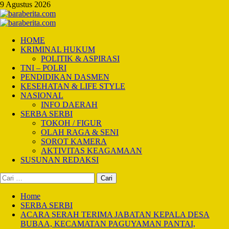
Skip
9 Agustus 2026
to
content
Primary
Menu
HOME
KRIMINAL HUKUM
POLITIK & ASPIRASI
TNI – POLRI
PENDIDIKAN DASMEN
KESEHATAN & LIFE STYLE
NASIONAL
INFO DAERAH
SERBA SERBI
TOKOH / FIGUR
OLAH RAGA & SENI
SOROT KAMERA
AKTIVITAS KEAGAMAAN
SUSUNAN REDAKSI
Cari
untuk:
Home
SERBA SERBI
ACARA SERAH TERIMA JABATAN KEPALA DESA
BUBAA, KECAMATAN PAGUYAMAN PANTAI,