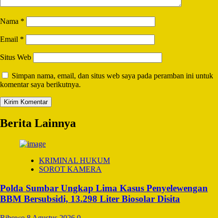
Nama
*
Email
*
Situs Web
Simpan nama, email, dan situs web saya pada peramban ini untuk
komentar saya berikutnya.
Berita Lainnya
KRIMINAL HUKUM
SOROT KAMERA
Polda Sumbar Ungkap Lima Kasus Penyelewengan
BBM Bersubsidi, 13.298 Liter Biosolar Disita
Ribowo
8 Agustus 2026
0