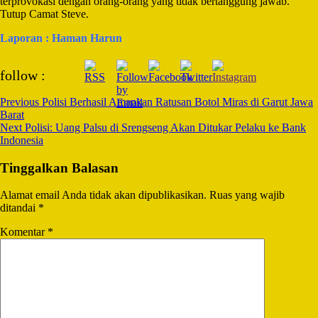
terprovokasi dengan orang-orang yang tidak bertanggung jawab.”
Tutup Camat Steve.
Laporan : Haman Harun
Post
follow :
Navigation
Previous
Polisi Berhasil Amankan Ratusan Botol Miras di Garut Jawa
Barat
Next
Polisi: Uang Palsu di Srengseng Akan Ditukar Pelaku ke Bank
Indonesia
Tinggalkan Balasan
Alamat email Anda tidak akan dipublikasikan.
Ruas yang wajib
ditandai
*
Komentar
*