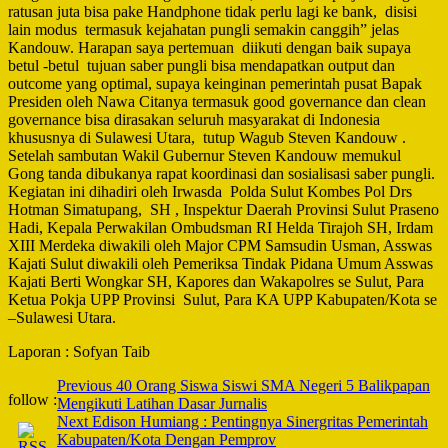
ratusan juta bisa pake Handphone tidak perlu lagi ke bank, disisi
lain modus termasuk kejahatan pungli semakin canggih” jelas
Kandouw. Harapan saya pertemuan diikuti dengan baik supaya
betul -betul tujuan saber pungli bisa mendapatkan output dan
outcome yang optimal, supaya keinginan pemerintah pusat Bapak
Presiden oleh Nawa Citanya termasuk good governance dan clean
governance bisa dirasakan seluruh masyarakat di Indonesia
khususnya di Sulawesi Utara, tutup Wagub Steven Kandouw .
Setelah sambutan Wakil Gubernur Steven Kandouw memukul
Gong tanda dibukanya rapat koordinasi dan sosialisasi saber pungli.
Kegiatan ini dihadiri oleh Irwasda Polda Sulut Kombes Pol Drs
Hotman Simatupang, SH , Inspektur Daerah Provinsi Sulut Praseno
Hadi, Kepala Perwakilan Ombudsman RI Helda Tirajoh SH, Irdam
XIII Merdeka diwakili oleh Major CPM Samsudin Usman, Asswas
Kajati Sulut diwakili oleh Pemeriksa Tindak Pidana Umum Asswas
Kajati Berti Wongkar SH, Kapores dan Wakapolres se Sulut, Para
Ketua Pokja UPP Provinsi Sulut, Para KA UPP Kabupaten/Kota se
–Sulawesi Utara.
Laporan : Sofyan Taib
Post
Previous
40 Orang Siswa Siswi SMA Negeri 5 Balikpapan
follow :
Mengikuti Latihan Dasar Jurnalis
Navigation
Next
Edison Humiang : Pentingnya Sinergritas Pemerintah
Kabupaten/Kota Dengan Pemprov