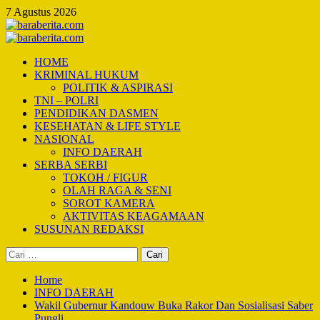
Skip
7 Agustus 2026
to
content
Primary
Menu
HOME
KRIMINAL HUKUM
POLITIK & ASPIRASI
TNI – POLRI
PENDIDIKAN DASMEN
KESEHATAN & LIFE STYLE
NASIONAL
INFO DAERAH
SERBA SERBI
TOKOH / FIGUR
OLAH RAGA & SENI
SOROT KAMERA
AKTIVITAS KEAGAMAAN
SUSUNAN REDAKSI
Cari
untuk:
Home
INFO DAERAH
Wakil Gubernur Kandouw Buka Rakor Dan Sosialisasi Saber
Pungli