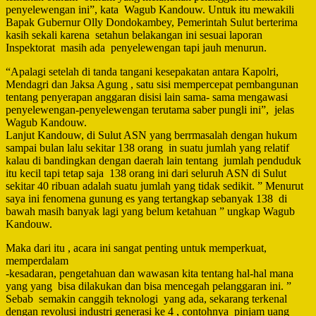
penyelewengan ini”, kata Wagub Kandouw. Untuk itu mewakili
Bapak Gubernur Olly Dondokambey, Pemerintah Sulut berterima
kasih sekali karena setahun belakangan ini sesuai laporan
Inspektorat masih ada penyelewengan tapi jauh menurun.
“Apalagi setelah di tanda tangani kesepakatan antara Kapolri,
Mendagri dan Jaksa Agung , satu sisi mempercepat pembangunan
tentang penyerapan anggaran disisi lain sama- sama mengawasi
penyelewengan-penyelewengan terutama saber pungli ini”, jelas
Wagub Kandouw.
Lanjut Kandouw, di Sulut ASN yang berrmasalah dengan hukum
sampai bulan lalu sekitar 138 orang in suatu jumlah yang relatif
kalau di bandingkan dengan daerah lain tentang jumlah penduduk
itu kecil tapi tetap saja 138 orang ini dari seluruh ASN di Sulut
sekitar 40 ribuan adalah suatu jumlah yang tidak sedikit. ” Menurut
saya ini fenomena gunung es yang tertangkap sebanyak 138 di
bawah masih banyak lagi yang belum ketahuan ” ungkap Wagub
Kandouw.
Maka dari itu , acara ini sangat penting untuk memperkuat,
memperdalam
-kesadaran, pengetahuan dan wawasan kita tentang hal-hal mana
yang yang bisa dilakukan dan bisa mencegah pelanggaran ini. ”
Sebab semakin canggih teknologi yang ada, sekarang terkenal
dengan revolusi industri generasi ke 4 , contohnya pinjam uang