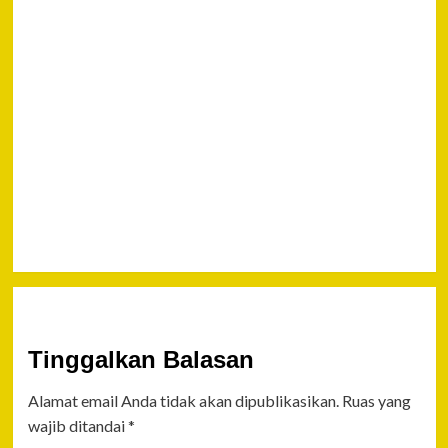
Pun
Next
Innalillahi Wa
Innailaihi Roji’un
Jasad Andi Ma’arij (
Ari ) Kepala
Perwakilan
BARABERITA.COM
Palu Ditemukan
Tinggalkan Balasan
Alamat email Anda tidak akan dipublikasikan.
Ruas yang
wajib ditandai
*