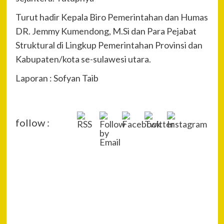
Turut hadir Kepala Biro Pemerintahan dan Humas
DR. Jemmy Kumendong, M.Si dan Para Pejabat
Struktural di Lingkup Pemerintahan Provinsi dan
Kabupaten/kota se-sulawesi utara.
Laporan : Sofyan Taib
follow :
P
Pre
Wak
Na
Gub
Ka
Buk
Rak
Sosi
Sab