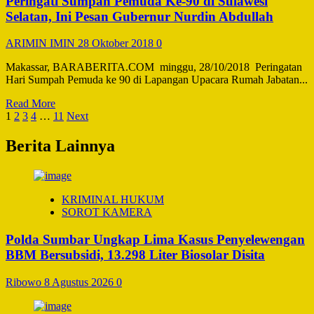
Peringati Sumpah Pemuda Ke-90 di Sulawesi
Abdullah
Serahkan
Selatan, Ini Pesan Gubernur Nurdin Abdullah
Jabatan
Sekjen
ARIMIN IMIN
28 Oktober 2018
0
APKASI
ke
Makassar, BARABERITA.COM minggu, 28/10/2018 Peringatan
Remigo
Hari Sumpah Pemuda ke 90 di Lapangan Upacara Rumah Jabatan...
Yolando
Berutu
Read
Read More
Paginasi
more
1
2
3
4
…
11
Next
about
pos
Peringati
Berita Lainnya
Sumpah
Pemuda
Ke-
90
KRIMINAL HUKUM
di
SOROT KAMERA
Sulawesi
Selatan,
Polda Sumbar Ungkap Lima Kasus Penyelewengan
Ini
BBM Bersubsidi, 13.298 Liter Biosolar Disita
Pesan
Gubernur
Nurdin
Ribowo
8 Agustus 2026
0
Abdullah