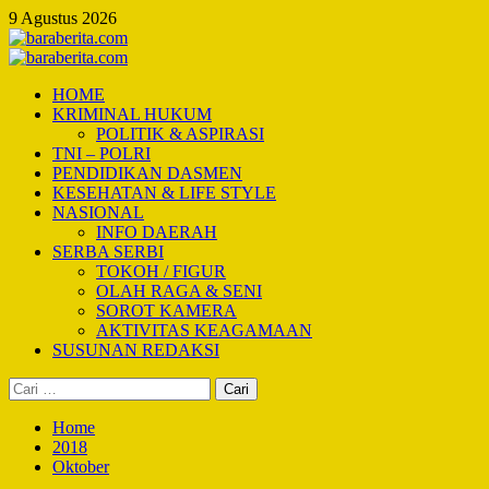
Skip
9 Agustus 2026
to
content
Primary
Menu
HOME
KRIMINAL HUKUM
POLITIK & ASPIRASI
TNI – POLRI
PENDIDIKAN DASMEN
KESEHATAN & LIFE STYLE
NASIONAL
INFO DAERAH
SERBA SERBI
TOKOH / FIGUR
OLAH RAGA & SENI
SOROT KAMERA
AKTIVITAS KEAGAMAAN
SUSUNAN REDAKSI
Cari
untuk:
Home
2018
Oktober