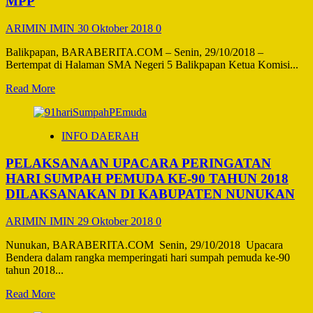
MPP
Budaya
Kewarganegaraan
ARIMIN IMIN
30 Oktober 2018
0
Tingkat
SMA/MA/SMK
Balikpapan, BARABERITA.COM – Senin, 29/10/2018 –
Se
Bertempat di Halaman SMA Negeri 5 Balikpapan Ketua Komisi...
Balikpapan,
Berlangsung
Read
Read More
Di
more
SMA
about
Negeri
Bazar
5
INFO DAERAH
Hasil
Balikpapan
Karya
PELAKSANAAN UPACARA PERINGATAN
Siswa
Siswi
HARI SUMPAH PEMUDA KE-90 TAHUN 2018
SMA
DILAKSANAKAN DI KABUPATEN NUNUKAN
Negeri
5
ARIMIN IMIN
29 Oktober 2018
0
Balikpapan
Di
Nunukan, BARABERITA.COM Senin, 29/10/2018 Upacara
Buka
Bendera dalam rangka memperingati hari sumpah pemuda ke-90
Dr.
tahun 2018...
Ir.
Hetifah
Read
Read More
Sjaifudian,
more