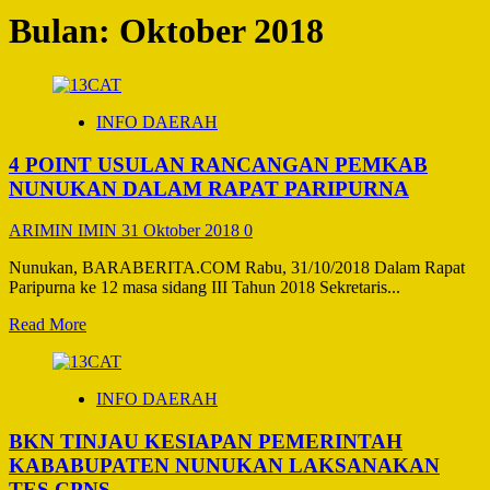
Bulan:
Oktober 2018
INFO DAERAH
4 POINT USULAN RANCANGAN PEMKAB
NUNUKAN DALAM RAPAT PARIPURNA
ARIMIN IMIN
31 Oktober 2018
0
Nunukan, BARABERITA.COM Rabu, 31/10/2018 Dalam Rapat
Paripurna ke 12 masa sidang III Tahun 2018 Sekretaris...
Read
Read More
more
about
4
INFO DAERAH
POINT
USULAN
BKN TINJAU KESIAPAN PEMERINTAH
RANCANGAN
PEMKAB
KABABUPATEN NUNUKAN LAKSANAKAN
NUNUKAN
TES CPNS