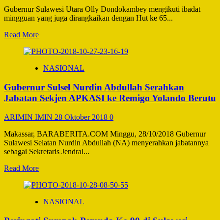
Pengurus
Gubernur Sulawesi Utara Olly Dondokambey mengikuti ibadat
Osis
mingguan yang juga dirangkaikan dengan Hut ke 65...
Priode
2018-
Read
Read More
2019
more
about
Hadiri
NASIONAL
HUT
Ke
Gubernur Sulsel Nurdin Abdullah Serahkan
65
GMIM
Jabatan Sekjen APKASI ke Remigo Yolando Berutu
Petra
Sario
ARIMIN IMIN
28 Oktober 2018
0
Tumpaan,
Gubernur
Makassar, BARABERITA.COM Minggu, 28/10/2018 Gubernur
Sulut
Sulawesi Selatan Nurdin Abdullah (NA) menyerahkan jabatannya
Ajak
sebagai Sekretaris Jendral...
Jemaat
Dengar
Read
Read More
Firman
more
Tuhan
about
Bukan
Gubernur
NASIONAL
Hoax
Sulsel
Nurdin