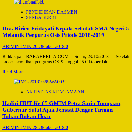
MPP
about
PELAKSANAAN
PENDIDIKAN DASMEN
UPACARA
SERBA SERBI
PERINGATAN
HARI
Dra. Ririen Fridayati Kepala Sekolah SMA Negeri 5
SUMPAH
PEMUDA
Melantik Pengurus Osis Priode 2018-2019
KE-
90
ARIMIN IMIN
29 Oktober 2018
0
TAHUN
2018
Balikpapan, BARABERITA.COM – Senin, 29/10/2018 – Setelah
DILAKSANAKAN
proses pemilihan pengurus OSIS tanggal 25 Oktober lalu,...
DI
KABUPATEN
Read
Read More
NUNUKAN
more
about
Dra.
AKTIVITAS KEAGAMAAN
Ririen
Fridayati
Hadiri HUT Ke 65 GMIM Petra Sario Tumpaan,
Kepala
Sekolah
Gubernur Sulut Ajak Jemaat Dengar Firman
SMA
Tuhan Bukan Hoax
Negeri
5
ARIMIN IMIN
28 Oktober 2018
0
Melantik