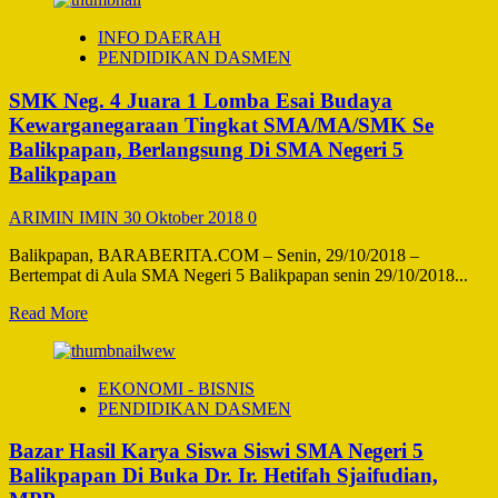
about
Apel
INFO DAERAH
Gelar
PENDIDIKAN DASMEN
Pasukan
Ops
SMK Neg. 4 Juara 1 Lomba Esai Budaya
Zebra
Mahakam
Kewarganegaraan Tingkat SMA/MA/SMK Se
2018
Balikpapan, Berlangsung Di SMA Negeri 5
Di
Balikpapan
SMA
Negeri
ARIMIN IMIN
30 Oktober 2018
0
5
Balikpapan
Balikpapan, BARABERITA.COM – Senin, 29/10/2018 –
Bertempat di Aula SMA Negeri 5 Balikpapan senin 29/10/2018...
Read
Read More
more
about
SMK
EKONOMI - BISNIS
Neg.
PENDIDIKAN DASMEN
4
Juara
Bazar Hasil Karya Siswa Siswi SMA Negeri 5
1
Lomba
Balikpapan Di Buka Dr. Ir. Hetifah Sjaifudian,
Esai