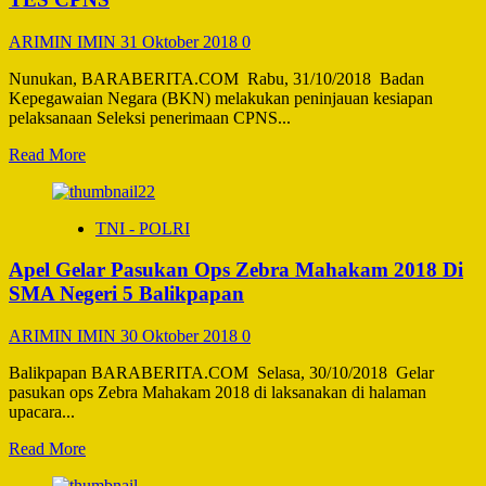
DALAM
RAPAT
ARIMIN IMIN
31 Oktober 2018
0
PARIPURNA
Nunukan, BARABERITA.COM Rabu, 31/10/2018 Badan
Kepegawaian Negara (BKN) melakukan peninjauan kesiapan
pelaksanaan Seleksi penerimaan CPNS...
Read
Read More
more
about
BKN
TNI - POLRI
TINJAU
KESIAPAN
Apel Gelar Pasukan Ops Zebra Mahakam 2018 Di
PEMERINTAH
KABABUPATEN
SMA Negeri 5 Balikpapan
NUNUKAN
LAKSANAKAN
ARIMIN IMIN
30 Oktober 2018
0
TES
CPNS
Balikpapan BARABERITA.COM Selasa, 30/10/2018 Gelar
pasukan ops Zebra Mahakam 2018 di laksanakan di halaman
upacara...
Read
Read More
more