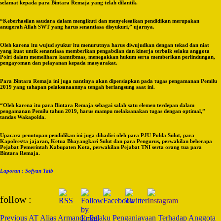
selamat kepada para Bintara Remaja yang telah dilantik.
“Keberhasilan saudara dalam mengikuti dan menyelesaikan pendidikan merupakan
anugerah Allah SWT yang harus senantiasa disyukuri,” ujarnya.
Oleh karena itu wujud syukur itu menurutnya harus diwujudkan dengan tekad dan niat
yang kuat untik senantiasa memberikan pengabdian dan kinerja terbaik selaku anggota
Polri dalam memelihara kamtibmas, menegakkan hukum serta memberikan perlindungan,
pengayoman dan pelayanan kepada masyarakat.
Para Bintara Remaja ini juga nantinya akan dipersiapkan pada tugas pengamanan Pemilu
2019 yang tahapan pelaksanaannya tengah berlangsung saat ini.
“Oleh karena itu para Bintara Remaja sebagai salah satu elemen terdepan dalam
pengamanan Pemilu tahun 2019, harus mampu melaksanakan tugas dengan optimal,”
tandas Wakapolda.
Upacara penutupan pendidikan ini juga dihadiri oleh para PJU Polda Sulut, para
Kapolres/ta jajaran, Ketua Bhayangkari Sulut dan para Pengurus, perwakilan beberapa
Pejabat Pemerintah Kabupaten Kota, perwakilan Pejabat TNI serta orang tua para
Bintara Remaja.
Laporan : Sofyan Taib
Post
follow :
Navigation
Previous
AT Alias Armando Pelaku Penganiayaan Terhadap Anggota