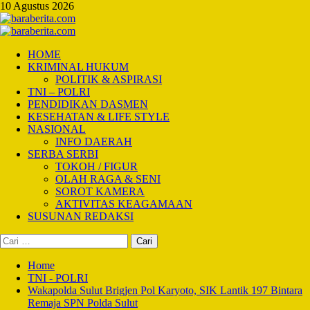
Skip
10 Agustus 2026
to
content
Primary
Menu
HOME
KRIMINAL HUKUM
POLITIK & ASPIRASI
TNI – POLRI
PENDIDIKAN DASMEN
KESEHATAN & LIFE STYLE
NASIONAL
INFO DAERAH
SERBA SERBI
TOKOH / FIGUR
OLAH RAGA & SENI
SOROT KAMERA
AKTIVITAS KEAGAMAAN
SUSUNAN REDAKSI
Cari
untuk:
Home
TNI - POLRI
Wakapolda Sulut Brigjen Pol Karyoto, SIK Lantik 197 Bintara
Remaja SPN Polda Sulut