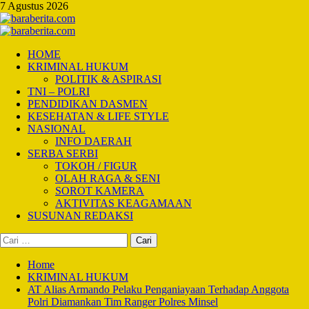
Skip
7 Agustus 2026
to
content
Primary
Menu
HOME
KRIMINAL HUKUM
POLITIK & ASPIRASI
TNI – POLRI
PENDIDIKAN DASMEN
KESEHATAN & LIFE STYLE
NASIONAL
INFO DAERAH
SERBA SERBI
TOKOH / FIGUR
OLAH RAGA & SENI
SOROT KAMERA
AKTIVITAS KEAGAMAAN
SUSUNAN REDAKSI
Cari
untuk:
Home
KRIMINAL HUKUM
AT Alias Armando Pelaku Penganiayaan Terhadap Anggota
Polri Diamankan Tim Ranger Polres Minsel