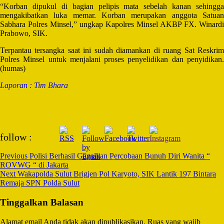
“Korban dipukul di bagian pelipis mata sebelah kanan sehingga
mengakibatkan luka memar. Korban merupakan anggota Satuan
Sabhara Polres Minsel,” ungkap Kapolres Minsel AKBP FX. Winardi
Prabowo, SIK.
Terpantau tersangka saat ini sudah diamankan di ruang Sat Reskrim
Polres Minsel untuk menjalani proses penyelidikan dan penyidikan.
(humas)
Laporan : Tim Bhara
Post
follow :
Navigation
Previous
Polisi Berhasil Gagalkan Percobaan Bunuh Diri Wanita “
ROVWG “ di Jakarta
Next
Wakapolda Sulut Brigjen Pol Karyoto, SIK Lantik 197 Bintara
Remaja SPN Polda Sulut
Tinggalkan Balasan
Alamat email Anda tidak akan dipublikasikan.
Ruas yang wajib