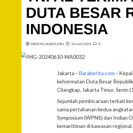
DUTA BESAR R
INDONESIA
DIRSON LASANUDIN
10 Juni 2024
0
Jakarta –
Baraberita.com
– Kepal
kehormatan Duta Besar Republik 
Cilangkap, Jakarta Timur, Senin 
Sejumlah pembicaraan terkait ker
sama pertahanan kedua angkatan 
Symposium (WPNS) dan Indian Oc
kemaritiman di kawasan regional.