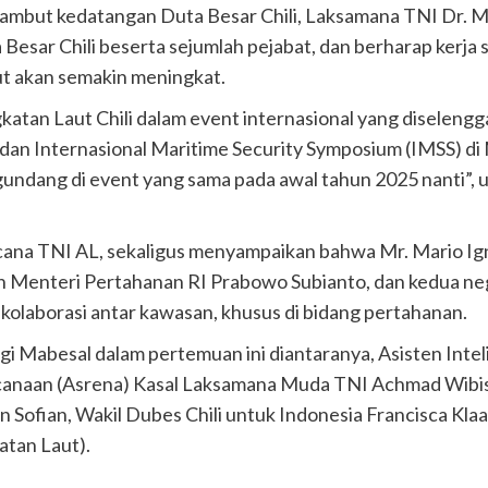
yambut kedatangan Duta Besar Chili, Laksamana TNI Dr.
 Besar Chili beserta sejumlah pejabat, dan berharap kerja
ut akan semakin meningkat.
gkatan Laut Chili dalam event internasional yang diselengg
n Internasional Maritime Security Symposium (IMSS) di 
undang di event yang sama pada awal tahun 2025 nanti”,
ana TNI AL, sekaligus menyampaikan bahwa Mr. Mario Igna
Menteri Pertahanan RI Prabowo Subianto, dan kedua nega
olaborasi antar kawasan, khusus di bidang pertahanan.
ggi Mabesal dalam pertemuan ini diantaranya, Asisten Intel
anaan (Asrena) Kasal Laksamana Muda TNI Achmad Wibiso
ofian, Wakil Dubes Chili untuk Indonesia Francisca Klaas
atan Laut).