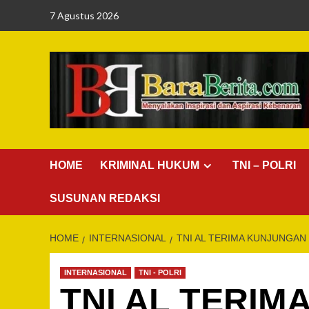
Skip
7 Agustus 2026
to
content
HOME
KRIMINAL HUKUM
TNI – POLRI
SUSUNAN REDAKSI
HOME
INTERNASIONAL
TNI AL TERIMA KUNJUNGAN
INTERNASIONAL
TNI - POLRI
TNI AL TERI