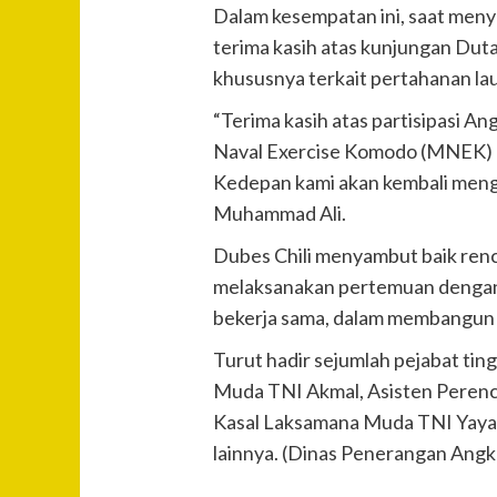
Dalam kesempatan ini, saat men
terima kasih atas kunjungan Duta
khususnya terkait pertahanan la
“Terima kasih atas partisipasi An
Naval Exercise Komodo (MNEK) da
Kedepan kami akan kembali meng
Muhammad Ali.
Dubes Chili menyambut baik renc
melaksanakan pertemuan dengan 
bekerja sama, dalam membangun k
Turut hadir sejumlah pejabat tin
Muda TNI Akmal, Asisten Perenc
Kasal Laksamana Muda TNI Yayan S
lainnya. (Dinas Penerangan Angk