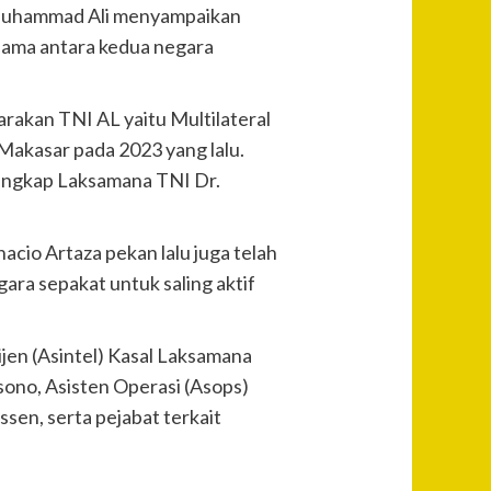
 Muhammad Ali menyampaikan
 sama antara kedua negara
arakan TNI AL yaitu Multilateral
Makasar pada 2023 yang lalu.
 ungkap Laksamana TNI Dr.
cio Artaza pekan lalu juga telah
ra sepakat untuk saling aktif
ijen (Asintel) Kasal Laksamana
no, Asisten Operasi (Asops)
sen, serta pejabat terkait