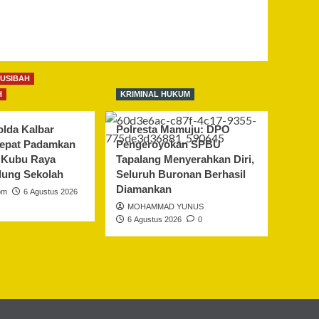
MUSIBAH
H
KRIMINAL HUKUM
lda Kalbar
Polresta Mamuju: DPO
Cepat Padamkan
Pengeroyokan SPBU
i Kubu Raya
Tapalang Menyerahkan Diri,
ung Sekolah
Seluruh Buronan Berhasil
Diamankan
om
6 Agustus 2026
MOHAMMAD YUNUS
6 Agustus 2026
0