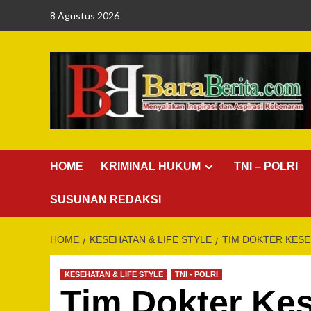
Skip
8 Agustus 2026
to
content
HOME
KRIMINAL HUKUM
TNI – POLRI
SUSUNAN REDAKSI
HOME
KESEHATAN & LIFE STYLE
TIM DOKTER KESE
KESEHATAN & LIFE STYLE
TNI - POLRI
Tim Dokter Ke