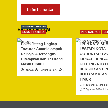
KRIMINAL HUKUM
Berita Lainnya
SOROT KAMERA
INFO DAERAH
SE
Polda Jateng Ungkap
LPLH NATA BU
Tawuran Antarkelompok
LESTARI KOTA
Remaja, 4 Tersangka
GORONTALO A
Ditetapkan dan 17 Orang
KIPRAH DENG
Masih Diburu
GOTONG ROY
BERSIHKAN L
Ribowo
7 Agustus 2026
0
DI KECAMATAN
TIMUR
DIRSON LASANUDI
7 Agustus 2026