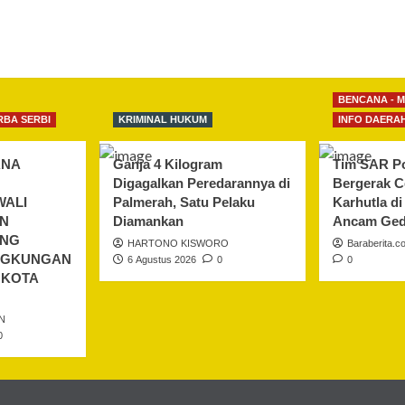
BENCANA - 
RBA SERBI
KRIMINAL HUKUM
INFO DAERA
ANA
Ganja 4 Kilogram
Tim SAR Po
Digagalkan Peredarannya di
Bergerak 
WALI
Palmerah, Satu Pelaku
Karhutla d
AN
Diamankan
Ancam Ged
ONG
HARTONO KISWORO
Baraberita.c
INGKUNGAN
6 Agustus 2026
0
0
 KOTA
N
0