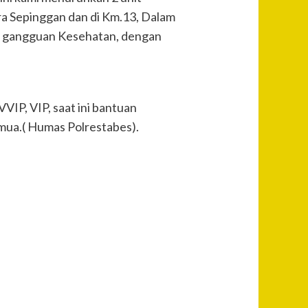
a Sepinggan dan di Km.13, Dalam
da gangguan Kesehatan, dengan
IP, VIP, saat ini bantuan
emua.( Humas Polrestabes).
Post
Previous
Kakorlantas
Navigation
Polri Pimpin
Apel
Kesiapan
Jajaran