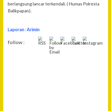
berlangsung lancar terkendali. ( Humas Polresta
Balikpapan).
Laporan : Arimin
follow :
P
Pre
Sia
Na
Ama
Pas
Pow
Hea
Kap
Bal
Dal
PA
Kun