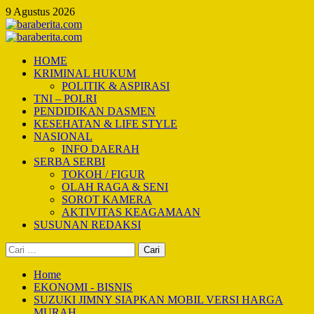
Skip
9 Agustus 2026
to
content
Primary
Menu
HOME
KRIMINAL HUKUM
POLITIK & ASPIRASI
TNI – POLRI
PENDIDIKAN DASMEN
KESEHATAN & LIFE STYLE
NASIONAL
INFO DAERAH
SERBA SERBI
TOKOH / FIGUR
OLAH RAGA & SENI
SOROT KAMERA
AKTIVITAS KEAGAMAAN
SUSUNAN REDAKSI
Cari
untuk:
Home
EKONOMI - BISNIS
SUZUKI JIMNY SIAPKAN MOBIL VERSI HARGA
MURAH