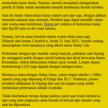
memenuhi pasar dunia. Namun, mereka kemudian mengizinkan
pabrik di India untuk membantu merakit kendaraan ikonik tersebut.
Saat ini Jimny ditawarkan hanya dalam satu tipe saja, dengan pilihan
transmisi manual atau otomatis. Pembeli juga dapat memilih varian
satu warna atau kombinasi.
Harga
per unitnya di Indonesia mulai
dari Rp395 juta
on the road
Jakarta.
Namun, hal itu akan berubah dalam waktu tidak lama lagi.
Dilansir dari laman
Caradvice
, Senin 21 Juni 2021, Suzuki sedang
menyiapkan versi murahnya yang diberi nama Jimny Lite.
Perbedaan dengan tipe standar cukup banyak, pabrikan asal Jepang
itu mengganti pelek dengan model kaleng dan dicat berwarna hitam.
Kemudian, sistem hiburannya bukan layar sentuh. Lampu depan
berteknologi LED juga diganti dengan halogen biasa.
Mesinnya sama dengan Jimny biasa, yakni empat silinder 1.500cc
seperti yang juga dipasang di Ertiga dan XL7. Nantinya, proses
produksi dilakukan di Jepang dan saat ini negara yang sudah
melakukan pemesanan adalah Australia.
Tidak disebutkan berapa harga jualnya nanti saat resmi meluncur,
tapi yang jelas angkanya akan berada di bawah tipe standar yang
saat ini dipasarkan.