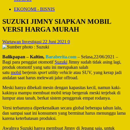
EKONOMI - BISNIS
SUZUKI JIMNY SIAPKAN MOBIL
VERSI HARGA MURAH
Wartawan Investigasi
22 Juni 2021
0
Balikpapan – Kaltim,
Baraberita.com
– Selasa,22/06/2021 –
Bagi para penggiat otomotif
Suzuki
Jimny sudah tidak asing lagi,
produk otomotif yang satu ini merupakan salah
satu
mobil
berjenis
sport utility vehicle
atau SUV, yang kerap jadi
andalan saat harus melewati jalur offroad.
Meski hanya dibekali mesin dengan kapasitas kecil, namun kaki-
kakinya mampu membuat mobil tetap bergerak meski terjebak di
lumpur atau tanah, berkat sistem penggerak empat rodanya.
Versi terbarunya diperkenalkan secara global beberapa tahun lalu,
dan sampai saat ini konsumen yang berminat harus menunggu lama
karena keterbatasan produksi.
Awalnya Suzuki hanya membuat Jimny di Jepang saja, untuk