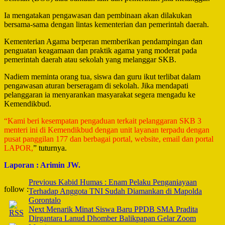
Ia mengatakan pengawasan dan pembinaan akan dilakukan
bersama-sama dengan lintas kementerian dan pemerintah daerah.
Kementerian Agama berperan memberikan pendampingan dan
penguatan keagamaan dan praktik agama yang moderat pada
pemerintah daerah atau sekolah yang melanggar SKB.
Nadiem meminta orang tua, siswa dan guru ikut terlibat dalam
pengawasan aturan berseragam di sekolah. Jika mendapati
pelanggaran ia menyarankan masyarakat segera mengadu ke
Kemendikbud.
“Kami beri kesempatan pengaduan terkait pelanggaran SKB 3
menteri ini di Kemendikbud dengan unit layanan terpadu dengan
pusat panggilan 177 dan berbagai portal, website, email dan portal
LAPOR,
” tuturnya.
Laporan : Arimin JW.
Post
Previous
Kabid Humas : Enam Pelaku Penganiayaan
follow :
Terhadap Anggota TNI Sudah Diamankan di Mapolda
Navigation
Gorontalo
Next
Menarik Minat Siswa Baru PPDB SMA Pradita
Dirgantara Lanud Dhomber Balikpapan Gelar Zoom