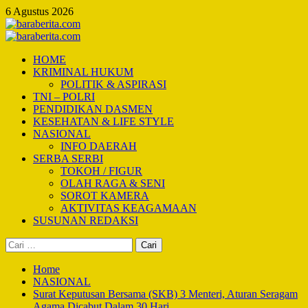
Skip
6 Agustus 2026
to
content
Primary
Menu
HOME
KRIMINAL HUKUM
POLITIK & ASPIRASI
TNI – POLRI
PENDIDIKAN DASMEN
KESEHATAN & LIFE STYLE
NASIONAL
INFO DAERAH
SERBA SERBI
TOKOH / FIGUR
OLAH RAGA & SENI
SOROT KAMERA
AKTIVITAS KEAGAMAAN
SUSUNAN REDAKSI
Cari
untuk:
Home
NASIONAL
Surat Keputusan Bersama (SKB) 3 Menteri, Aturan Seragam
Agama Dicabut Dalam 30 Hari