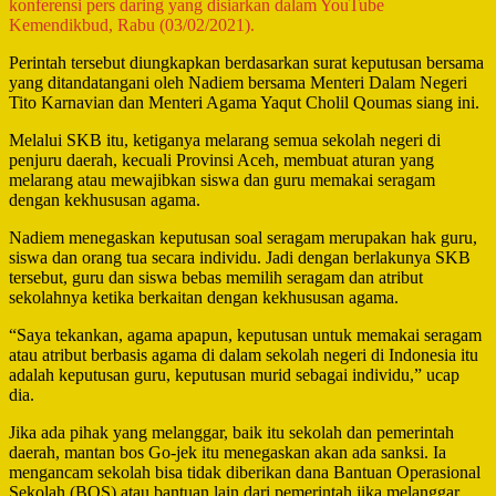
konferensi pers daring yang disiarkan dalam YouTube
Kemendikbud, Rabu (03/02/2021).
Perintah tersebut diungkapkan berdasarkan surat keputusan bersama
yang ditandatangani oleh Nadiem bersama Menteri Dalam Negeri
Tito Karnavian dan Menteri Agama Yaqut Cholil Qoumas siang ini.
Melalui SKB itu, ketiganya melarang semua sekolah negeri di
penjuru daerah, kecuali Provinsi Aceh, membuat aturan yang
melarang atau mewajibkan siswa dan guru memakai seragam
dengan kekhususan agama.
Nadiem menegaskan keputusan soal seragam merupakan hak guru,
siswa dan orang tua secara individu. Jadi dengan berlakunya SKB
tersebut, guru dan siswa bebas memilih seragam dan atribut
sekolahnya ketika berkaitan dengan kekhususan agama.
“Saya tekankan, agama apapun, keputusan untuk memakai seragam
atau atribut berbasis agama di dalam sekolah negeri di Indonesia itu
adalah keputusan guru, keputusan murid sebagai individu,” ucap
dia.
Jika ada pihak yang melanggar, baik itu sekolah dan pemerintah
daerah, mantan bos Go-jek itu menegaskan akan ada sanksi. Ia
mengancam sekolah bisa tidak diberikan dana Bantuan Operasional
Sekolah (BOS) atau bantuan lain dari pemerintah jika melanggar.