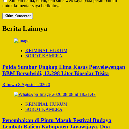
Simpan nama, email, dan situs web saya pada peramban ini
untuk komentar saya berikutnya.
Berita Lainnya
KRIMINAL HUKUM
SOROT KAMERA
Polda Sumbar Ungkap Lima Kasus Penyelewengan
BBM Bersubsidi, 13.298 Liter Biosolar Disita
Ribowo
8 Agustus 2026
0
KRIMINAL HUKUM
SOROT KAMERA
Penembakan di Pintu Masuk Festival Budaya
Lembah Baliem Kabupaten Jayawijaya, Dua