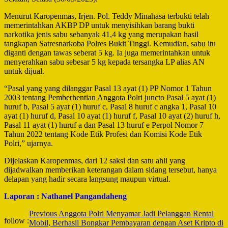
Menurut Karopenmas, Irjen. Pol. Teddy Minahasa terbukti telah
memerintahkan AKBP DP untuk menyisihkan barang bukti
narkotika jenis sabu sebanyak 41,4 kg yang merupakan hasil
tangkapan Satresnarkoba Polres Bukit Tinggi. Kemudian, sabu itu
diganti dengan tawas seberat 5 kg. Ia juga memerintahkan untuk
menyerahkan sabu sebesar 5 kg kepada tersangka LP alias AN
untuk dijual.
“Pasal yang yang dilanggar Pasal 13 ayat (1) PP Nomor 1 Tahun
2003 tentang Pemberhentian Anggota Polri juncto Pasal 5 ayat (1)
huruf b, Pasal 5 ayat (1) huruf c, Pasal 8 huruf c angka 1, Pasal 10
ayat (1) huruf d, Pasal 10 ayat (1) huruf f, Pasal 10 ayat (2) huruf h,
Pasal 11 ayat (1) huruf a dan Pasal 13 huruf e Perpol Nomor 7
Tahun 2022 tentang Kode Etik Profesi dan Komisi Kode Etik
Polri,” ujarnya.
Dijelaskan Karopenmas, dari 12 saksi dan satu ahli yang
dijadwalkan memberikan keterangan dalam sidang tersebut, hanya
delapan yang hadir secara langsung maupun virtual.
Laporan : Nathanel Pangandaheng
Post
Previous
Anggota Polri Menyamar Jadi Pelanggan Rental
follow :
Mobil, Berhasil Bongkar Pembayaran dengan Aset Kripto di