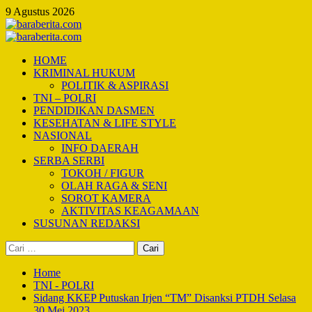
Skip
9 Agustus 2026
to
content
Primary
Menu
HOME
KRIMINAL HUKUM
POLITIK & ASPIRASI
TNI – POLRI
PENDIDIKAN DASMEN
KESEHATAN & LIFE STYLE
NASIONAL
INFO DAERAH
SERBA SERBI
TOKOH / FIGUR
OLAH RAGA & SENI
SOROT KAMERA
AKTIVITAS KEAGAMAAN
SUSUNAN REDAKSI
Cari
untuk:
Home
TNI - POLRI
Sidang KKEP Putuskan Irjen “TM” Disanksi PTDH Selasa
30 Mei 2023