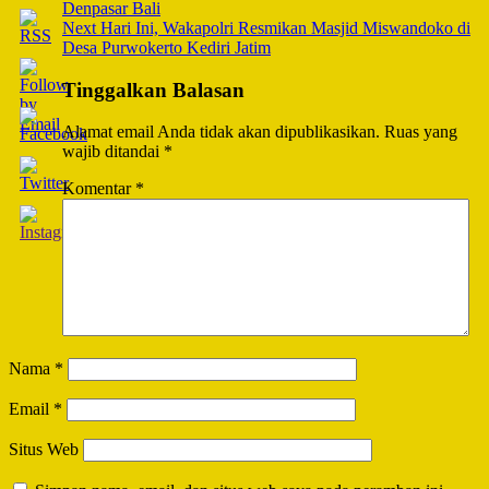
Navigation
Denpasar Bali
Next
Hari Ini, Wakapolri Resmikan Masjid Miswandoko di
Desa Purwokerto Kediri Jatim
Tinggalkan Balasan
Alamat email Anda tidak akan dipublikasikan.
Ruas yang
wajib ditandai
*
Komentar
*
Nama
*
Email
*
Situs Web