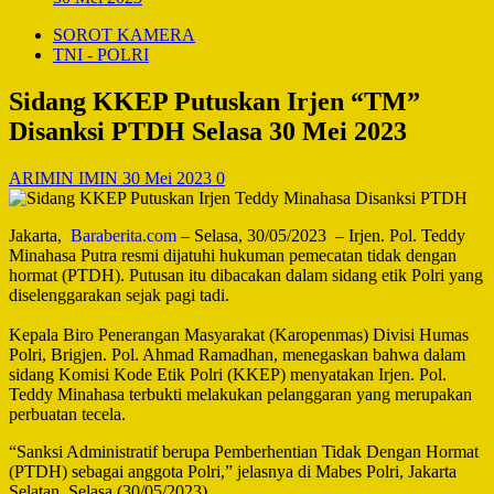
SOROT KAMERA
TNI - POLRI
Sidang KKEP Putuskan Irjen “TM”
Disanksi PTDH Selasa 30 Mei 2023
ARIMIN IMIN
30 Mei 2023
0
Jakarta,
Baraberita.com
– Selasa, 30/05/2023 – Irjen. Pol. Teddy
Minahasa Putra resmi dijatuhi hukuman pemecatan tidak dengan
hormat (PTDH). Putusan itu dibacakan dalam sidang etik Polri yang
diselenggarakan sejak pagi tadi.
Kepala Biro Penerangan Masyarakat (Karopenmas) Divisi Humas
Polri, Brigjen. Pol. Ahmad Ramadhan, menegaskan bahwa dalam
sidang Komisi Kode Etik Polri (KKEP) menyatakan Irjen. Pol.
Teddy Minahasa terbukti melakukan pelanggaran yang merupakan
perbuatan tecela.
“Sanksi Administratif berupa Pemberhentian Tidak Dengan Hormat
(PTDH) sebagai anggota Polri,” jelasnya di Mabes Polri, Jakarta
Selatan, Selasa (30/05/2023).