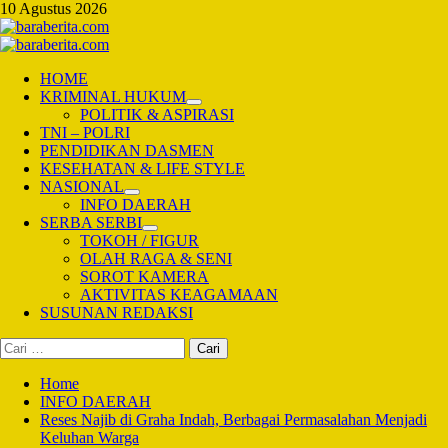
Skip
10 Agustus 2026
to
content
Primary
Menu
HOME
KRIMINAL HUKUM
POLITIK & ASPIRASI
TNI – POLRI
PENDIDIKAN DASMEN
KESEHATAN & LIFE STYLE
NASIONAL
INFO DAERAH
SERBA SERBI
TOKOH / FIGUR
OLAH RAGA & SENI
SOROT KAMERA
AKTIVITAS KEAGAMAAN
SUSUNAN REDAKSI
Cari
untuk:
Home
INFO DAERAH
Reses Najib di Graha Indah, Berbagai Permasalahan Menjadi
Keluhan Warga