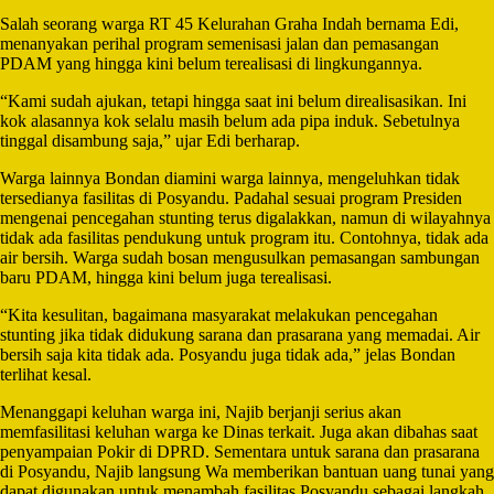
Salah seorang warga RT 45 Kelurahan Graha Indah bernama Edi,
menanyakan perihal program semenisasi jalan dan pemasangan
PDAM yang hingga kini belum terealisasi di lingkungannya.
“Kami sudah ajukan, tetapi hingga saat ini belum direalisasikan. Ini
kok alasannya kok selalu masih belum ada pipa induk. Sebetulnya
tinggal disambung saja,” ujar Edi berharap.
Warga lainnya Bondan diamini warga lainnya, mengeluhkan tidak
tersedianya fasilitas di Posyandu. Padahal sesuai program Presiden
mengenai pencegahan stunting terus digalakkan, namun di wilayahnya
tidak ada fasilitas pendukung untuk program itu. Contohnya, tidak ada
air bersih. Warga sudah bosan mengusulkan pemasangan sambungan
baru PDAM, hingga kini belum juga terealisasi.
“Kita kesulitan, bagaimana masyarakat melakukan pencegahan
stunting jika tidak didukung sarana dan prasarana yang memadai. Air
bersih saja kita tidak ada. Posyandu juga tidak ada,” jelas Bondan
terlihat kesal.
Menanggapi keluhan warga ini, Najib berjanji serius akan
memfasilitasi keluhan warga ke Dinas terkait. Juga akan dibahas saat
penyampaian Pokir di DPRD. Sementara untuk sarana dan prasarana
di Posyandu, Najib langsung Wa memberikan bantuan uang tunai yang
dapat digunakan untuk menambah fasilitas Posyandu sebagai langkah