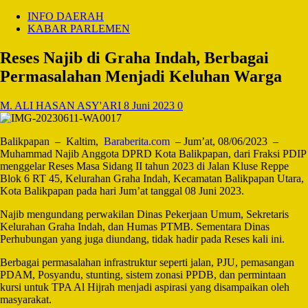
INFO DAERAH
KABAR PARLEMEN
Reses Najib di Graha Indah, Berbagai
Permasalahan Menjadi Keluhan Warga
M. ALI HASAN ASY'ARI
8 Juni 2023
0
Balikpapan – Kaltim,
Baraberita.com
– Jum’at, 08/06/2023 –
Muhammad Najib Anggota DPRD Kota Balikpapan, dari Fraksi PDIP
menggelar Reses Masa Sidang II tahun 2023 di Jalan Kluse Reppe
Blok 6 RT 45, Kelurahan Graha Indah, Kecamatan Balikpapan Utara,
Kota Balikpapan pada hari Jum’at tanggal 08 Juni 2023.
Najib mengundang perwakilan Dinas Pekerjaan Umum, Sekretaris
Kelurahan Graha Indah, dan Humas PTMB. Sementara Dinas
Perhubungan yang juga diundang, tidak hadir pada Reses kali ini.
Berbagai permasalahan infrastruktur seperti jalan, PJU, pemasangan
PDAM, Posyandu, stunting, sistem zonasi PPDB, dan permintaan
kursi untuk TPA Al Hijrah menjadi aspirasi yang disampaikan oleh
masyarakat.