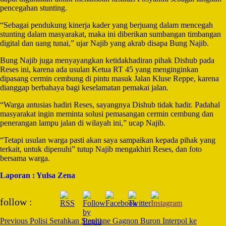
pencegahan stunting.
“Sebagai pendukung kinerja kader yang berjuang dalam mencegah
stunting dalam masyarakat, maka ini diberikan sumbangan timbangan
digital dan uang tunai,” ujar Najib yang akrab disapa Bung Najib.
Bung Najib juga menyayangkan ketidakhadiran pihak Dishub pada
Reses ini, karena ada usulan Ketua RT 45 yang menginginkan
dipasang cermin cembung di pintu masuk Jalan Kluse Reppe, karena
dianggap berbahaya bagi keselamatan pemakai jalan.
“Warga antusias hadiri Reses, sayangnya Dishub tidak hadir. Padahal
masyarakat ingin meminta solusi pemasangan cermin cembung dan
penerangan lampu jalan di wilayah ini,” ucap Najib.
“Tetapi usulan warga pasti akan saya sampaikan kepada pihak yang
terkait, untuk dipenuhi” tutup Najib mengakhiri Reses, dan foto
bersama warga.
Laporan : Yulsa Zena
Post
follow :
Navigation
Previous
Polisi Serahkan Stephane Gagnon Buron Interpol ke