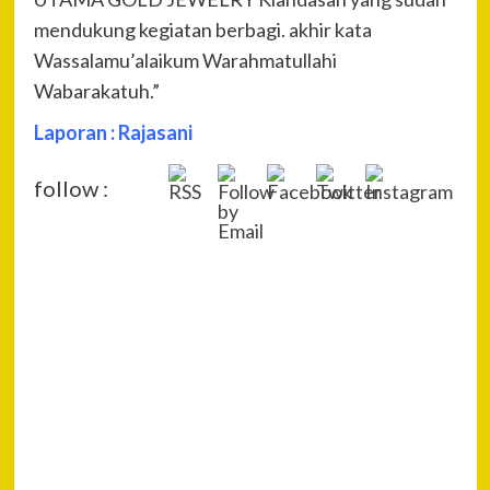
mendukung kegiatan berbagi. akhir kata
Wassalamu’alaikum Warahmatullahi
Wabarakatuh.”
Laporan : Rajasani
follow :
P
Pre
Tan
Na
Aka
Ter
Isu
&
Pen
Sem
Pas
Sap
Gor