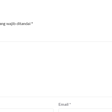
ang wajib ditandai
*
Email
*