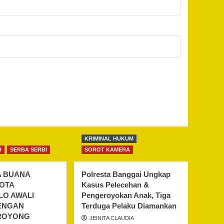
KRIMINAL HUKUM
H
SERBA SERBI
SOROT KAMERA
A BUANA
Polresta Banggai Ungkap
KOTA
Kasus Pelecehan &
O AWALI
Pengeroyokan Anak, Tiga
ENGAN
Terduga Pelaku Diamankan
ROYONG
JEINITA CLAUDIA