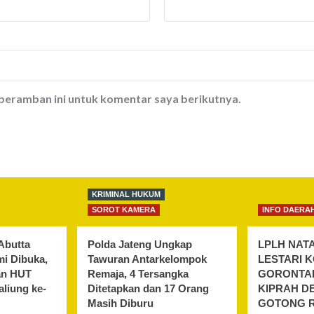
 peramban ini untuk komentar saya berikutnya.
KRIMINAL HUKUM
SOROT KAMERA
INFO DAERA
Abutta
Polda Jateng Ungkap
LPLH NAT
i Dibuka,
Tawuran Antarkelompok
LESTARI 
an HUT
Remaja, 4 Tersangka
GORONTAL
liung ke-
Ditetapkan dan 17 Orang
KIPRAH D
Masih Diburu
GOTONG 