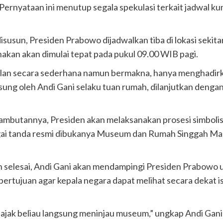
rnyataan ini menutup segala spekulasi terkait jadwal kun
susun, Presiden Prabowo dijadwalkan tiba di lokasi sekita
akan akan dimulai tepat pada pukul 09.00 WIB pagi.
alan secara sederhana namun bermakna, hanya menghadir
ung oleh Andi Gani selaku tuan rumah, dilanjutkan dengan
mbutannya, Presiden akan melaksanakan prosesi simbolis p
ai tanda resmi dibukanya Museum dan Rumah Singgah Mar
n selesai, Andi Gani akan mendampingi Presiden Prabowo 
bertujuan agar kepala negara dapat melihat secara dekat 
 ajak beliau langsung meninjau museum,” ungkap Andi Gani