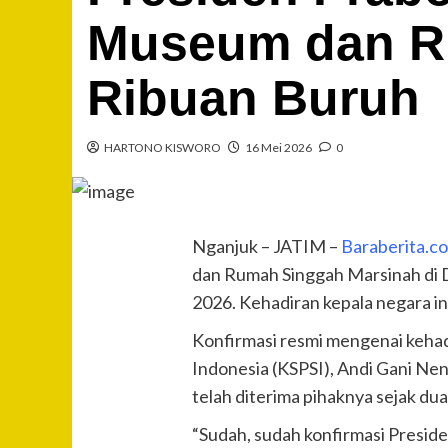
Museum dan Ru
Ribuan Buruh
HARTONO KISWORO
16 Mei 2026
0
Nganjuk – JATIM –
Baraberita.c
dan Rumah Singgah Marsinah di 
2026. Kehadiran kepala negara i
Konfirmasi resmi mengenai kehad
Indonesia (KSPSI), Andi Gani Ne
telah diterima pihaknya sejak du
“Sudah, sudah konfirmasi Presi