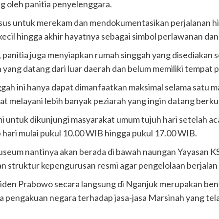
g oleh panitia penyelenggara.
sus untuk merekam dan mendokumentasikan perjalanan hi
 kecil hingga akhir hayatnya sebagai simbol perlawanan da
panitia juga menyiapkan rumah singgah yang disediakan seca
 yang datang dari luar daerah dan belum memiliki tempat 
gah ini hanya dapat dimanfaatkan maksimal selama satu m
at melayani lebih banyak peziarah yang ingin datang berku
 untuk dikunjungi masyarakat umum tujuh hari setelah a
 hari mulai pukul 10.00 WIB hingga pukul 17.00 WIB.
useum nantinya akan berada di bawah naungan Yayasan KSPS
truktur kepengurusan resmi agar pengelolaan berjalan t
esiden Prabowo secara langsung di Nganjuk merupakan be
ata pengakuan negara terhadap jasa-jasa Marsinah yang te