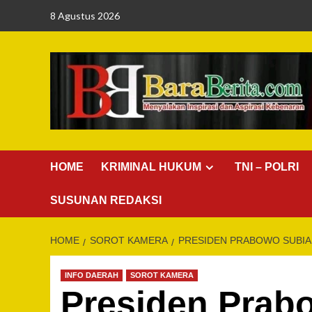
Skip
8 Agustus 2026
to
content
HOME
KRIMINAL HUKUM
TNI – POLRI
SUSUNAN REDAKSI
HOME
SOROT KAMERA
PRESIDEN PRABOWO SUBIA
INFO DAERAH
SOROT KAMERA
Presiden Prab