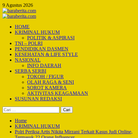
Skip
9 Agustus 2026
to
content
Primary
Menu
HOME
KRIMINAL HUKUM
POLITIK & ASPIRASI
TNI – POLRI
PENDIDIKAN DASMEN
KESEHATAN & LIFE STYLE
NASIONAL
INFO DAERAH
SERBA SERBI
TOKOH / FIGUR
OLAH RAGA & SENI
SOROT KAMERA
AKTIVITAS KEAGAMAAN
SUSUNAN REDAKSI
Cari
untuk:
Home
KRIMINAL HUKUM
Polri Periksa Artis Nikita Mirzani Terkait Kasus Judi Online,
Termasuk 22 Orang Influencer