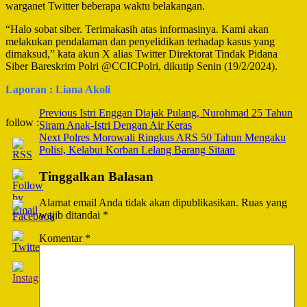
warganet Twitter beberapa waktu belakangan.
“Halo sobat siber. Terimakasih atas informasinya. Kami akan
melakukan pendalaman dan penyelidikan terhadap kasus yang
dimaksud,” kata akun X alias Twitter Direktorat Tindak Pidana
Siber Bareskrim Polri @CCICPolri, dikutip Senin (19/2/2024).
Laporan : Liana Akoli
Post
Previous
Istri Enggan Diajak Pulang, Nurohmad 25 Tahun
follow :
Siram Anak-Istri Dengan Air Keras
Navigation
Next
Polres Morowali Ringkus ARS 50 Tahun Mengaku
Polisi, Kelabui Korban Lelang Barang Sitaan
Tinggalkan Balasan
Alamat email Anda tidak akan dipublikasikan.
Ruas yang
wajib ditandai
*
Komentar
*