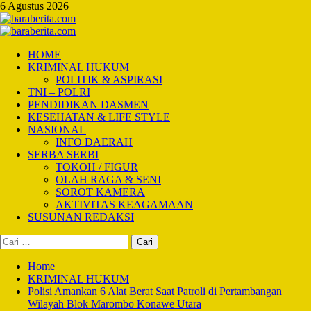
Skip
6 Agustus 2026
to
content
Primary
Menu
HOME
KRIMINAL HUKUM
POLITIK & ASPIRASI
TNI – POLRI
PENDIDIKAN DASMEN
KESEHATAN & LIFE STYLE
NASIONAL
INFO DAERAH
SERBA SERBI
TOKOH / FIGUR
OLAH RAGA & SENI
SOROT KAMERA
AKTIVITAS KEAGAMAAN
SUSUNAN REDAKSI
Cari
untuk:
Home
KRIMINAL HUKUM
Polisi Amankan 6 Alat Berat Saat Patroli di Pertambangan
Wilayah Blok Marombo Konawe Utara