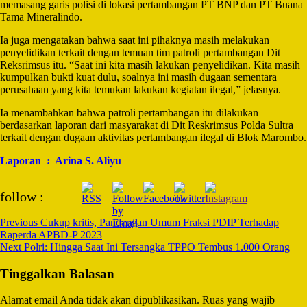
memasang garis polisi di lokasi pertambangan PT BNP dan PT Buana
Tama Mineralindo.
Ia juga mengatakan bahwa saat ini pihaknya masih melakukan
penyelidikan terkait dengan temuan tim patroli pertambangan Dit
Reksrimsus itu. “Saat ini kita masih lakukan penyelidikan. Kita masih
kumpulkan bukti kuat dulu, soalnya ini masih dugaan sementara
perusahaan yang kita temukan lakukan kegiatan ilegal,” jelasnya.
Ia menambahkan bahwa patroli pertambangan itu dilakukan
berdasarkan laporan dari masyarakat di Dit Reskrimsus Polda Sultra
terkait dengan dugaan aktivitas pertambangan ilegal di Blok Marombo.
Laporan : Arina S. Aliyu
Post
follow :
Navigation
Previous
Cukup kritis, Pandangan Umum Fraksi PDIP Terhadap
Raperda APBD-P 2023
Next
Polri: Hingga Saat Ini Tersangka TPPO Tembus 1.000 Orang
Tinggalkan Balasan
Alamat email Anda tidak akan dipublikasikan.
Ruas yang wajib