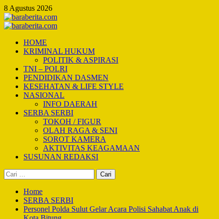
Skip
8 Agustus 2026
to
content
Primary
Menu
HOME
KRIMINAL HUKUM
POLITIK & ASPIRASI
TNI – POLRI
PENDIDIKAN DASMEN
KESEHATAN & LIFE STYLE
NASIONAL
INFO DAERAH
SERBA SERBI
TOKOH / FIGUR
OLAH RAGA & SENI
SOROT KAMERA
AKTIVITAS KEAGAMAAN
SUSUNAN REDAKSI
Cari
untuk:
Home
SERBA SERBI
Personel Polda Sulut Gelar Acara Polisi Sahabat Anak di
Kota Bitung