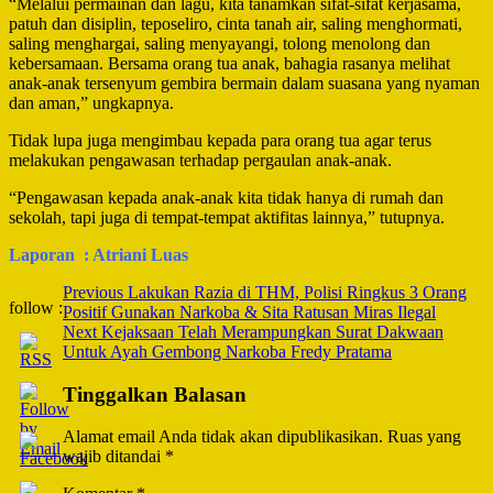
“Melalui permainan dan lagu, kita tanamkan sifat-sifat kerjasama,
patuh dan disiplin, teposeliro, cinta tanah air, saling menghormati,
saling menghargai, saling menyayangi, tolong menolong dan
kebersamaan. Bersama orang tua anak, bahagia rasanya melihat
anak-anak tersenyum gembira bermain dalam suasana yang nyaman
dan aman,” ungkapnya.
Tidak lupa juga mengimbau kepada para orang tua agar terus
melakukan pengawasan terhadap pergaulan anak-anak.
“Pengawasan kepada anak-anak kita tidak hanya di rumah dan
sekolah, tapi juga di tempat-tempat aktifitas lainnya,” tutupnya.
Laporan : Atriani Luas
Post
Previous
Lakukan Razia di THM, Polisi Ringkus 3 Orang
follow :
Positif Gunakan Narkoba & Sita Ratusan Miras Ilegal
Navigation
Next
Kejaksaan Telah Merampungkan Surat Dakwaan
Untuk Ayah Gembong Narkoba Fredy Pratama
Tinggalkan Balasan
Alamat email Anda tidak akan dipublikasikan.
Ruas yang
wajib ditandai
*